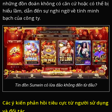
những đồn đoán không có căn cứ hoặc có thể bị
hiểu lầm, dẫn đến sự nghi ngờ về tính minh
bạch của công ty.
Tin đồn Sunwin có lừa đảo không đến từ đâu?
Các ý kiến phản hồi tiêu cực từ người sử dụng
và đối tác