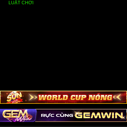
LUẬT CHƠI