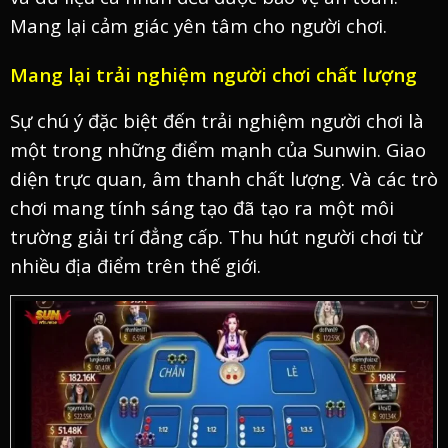
Mang lại cảm giác yên tâm cho người chơi.
Mang lại trải nghiệm người chơi chất lượng
Sự chú ý đặc biệt đến trải nghiệm người chơi là
một trong những điểm mạnh của Sunwin. Giao
diện trực quan, âm thanh chất lượng. Và các trò
chơi mang tính sáng tạo đã tạo ra một môi
trường giải trí đẳng cấp. Thu hút người chơi từ
nhiều địa điểm trên thế giới.