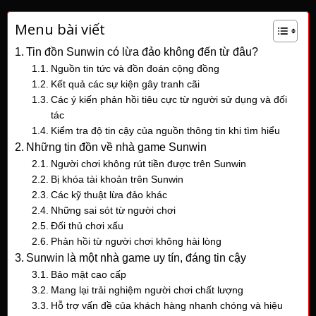
Menu bài viết
Tin đồn Sunwin có lừa đảo không đến từ đâu?
Nguồn tin tức và đồn đoán cộng đồng
Kết quả các sự kiện gây tranh cãi
Các ý kiến phản hồi tiêu cực từ người sử dụng và đối
tác
Kiểm tra độ tin cậy của nguồn thông tin khi tìm hiểu
Những tin đồn về nhà game Sunwin
Người chơi không rút tiền được trên Sunwin
Bị khóa tài khoản trên Sunwin
Các kỹ thuật lừa đảo khác
Những sai sót từ người chơi
Đối thủ chơi xấu
Phản hồi từ người chơi không hài lòng
Sunwin là một nhà game uy tín, đáng tin cậy
Bảo mật cao cấp
Mang lại trải nghiệm người chơi chất lượng
Hỗ trợ vấn đề của khách hàng nhanh chóng và hiệu