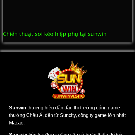
Chiến thuật soi kèo hiệp phụ tại sunwin
Sunwin
thương hiệu dẫn đầu thị trường cổng game
thưởng Châu Á, đến từ Suncity, công ty game lớn nhất
Macao.
Sun win
liên tục được nâng cấp và hoàn thiện để trở