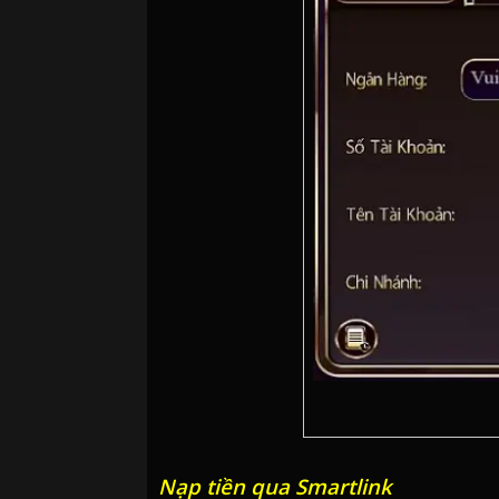
Nạp tiền qua Smartlink