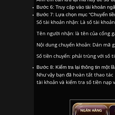
Bước 6: Truy cập vào tài khoản ng
Bước 7: Lựa chọn mục “Chuyển tiền
Số tài khoản nhận: Là số tài khoả
Tên người nhận: là tên của cổng
Nội dung chuyển khoản: Dán mã g
Số tiền chuyển: phải trùng với số 
Bước 8: Kiểm tra lại thông tin một l
Như vậy bạn đã hoàn tất thao tác
tài khoản và kiểm tra số tiền nạp 