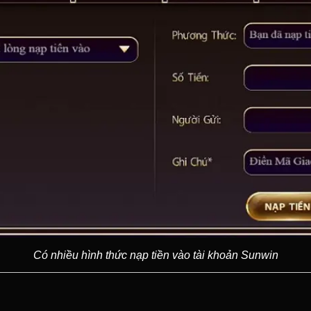
Có nhiều hình thức nạp tiền vào tài khoản Sunwin