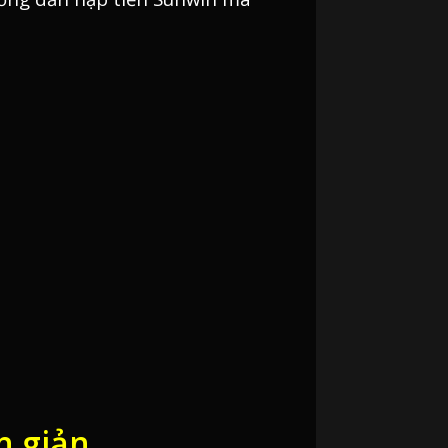
n giản