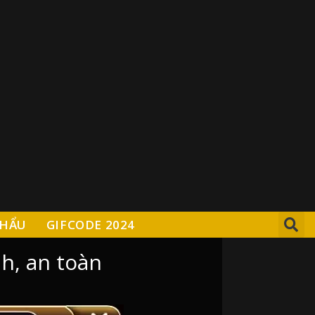
KHẨU
GIFCODE 2024
h, an toàn