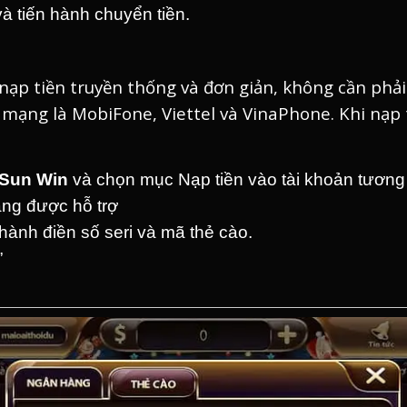
à tiến hành chuyển tiền.
 nạp tiền truyền thống và đơn giản, không cần phả
mạng là MobiFone, Viettel và VinaPhone. Khi nạp 
Sun Win
và chọn mục Nạp tiền vào tài khoản tương t
ạng được hỗ trợ
hành điền số seri và mã thẻ cào.
”