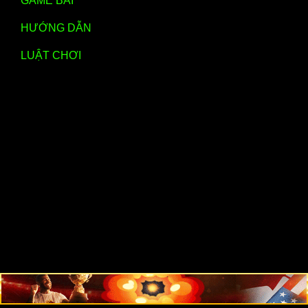
GAME BÀI
HƯỚNG DẪN
LUẬT CHƠI