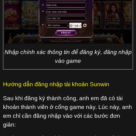
Nhập chính xác thông tin để đăng ký, đăng nhập
vào game
Hướng dẫn đăng nhập tài khoản Sunwin
Sau khi đăng ký thành công, anh em đã có tài
khoản thành viên ở cổng game này. Lúc này, anh
em chỉ cần đăng nhập vào với các bước đơn
giản: