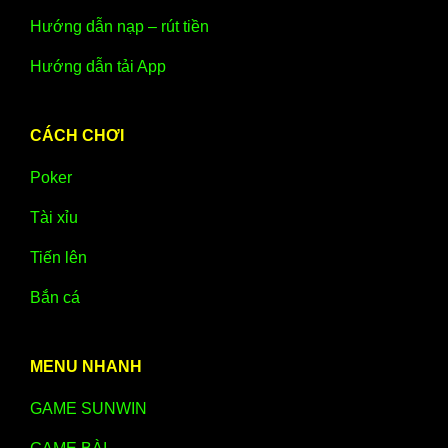
Hướng dẫn nạp – rút tiền
Hướng dẫn tải App
CÁCH CHƠI
Poker
Tài xỉu
Tiến lên
Bắn cá
MENU NHANH
GAME SUNWIN