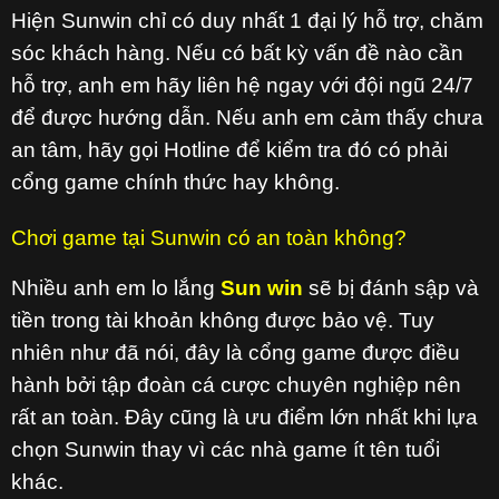
Hiện Sunwin chỉ có duy nhất 1 đại lý hỗ trợ, chăm
sóc khách hàng. Nếu có bất kỳ vấn đề nào cần
hỗ trợ, anh em hãy liên hệ ngay với đội ngũ 24/7
để được hướng dẫn. Nếu anh em cảm thấy chưa
an tâm, hãy gọi Hotline để kiểm tra đó có phải
cổng game chính thức hay không.
Chơi game tại Sunwin có an toàn không?
Nhiều anh em lo lắng
Sun win
sẽ bị đánh sập và
tiền trong tài khoản không được bảo vệ. Tuy
nhiên như đã nói, đây là cổng game được điều
hành bởi tập đoàn cá cược chuyên nghiệp nên
rất an toàn. Đây cũng là ưu điểm lớn nhất khi lựa
chọn Sunwin thay vì các nhà game ít tên tuổi
khác.