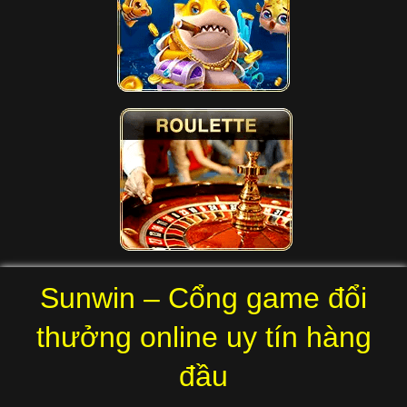
Sunwin – Cổng game đổi
thưởng online uy tín hàng
đầu