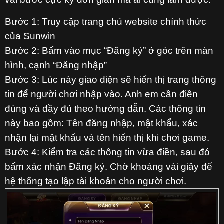
Bước 1: Truy cập trang chủ website chính thức
của Sunwin
Bước 2: Bấm vào mục “Đăng ký” ở góc trên màn
hình, cạnh “Đăng nhập”
Bước 3: Lúc này giao diện sẽ hiển thị trang thông
tin để người chơi nhập vào. Anh em cần điền
đúng và đầy đủ theo hướng dẫn. Các thông tin
này bao gồm: Tên đăng nhập, mật khẩu, xác
nhận lại mật khẩu và tên hiển thị khi chơi game.
Bước 4: Kiểm tra các thông tin vừa điền, sau đó
bấm xác nhận Đăng ký. Chờ khoảng vài giây để
hệ thống tạo lập tài khoản cho người chơi.