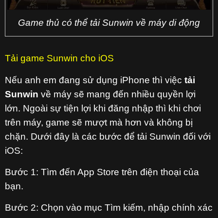
Game thủ có thể tải Sunwin về máy di động
Tải game Sunwin cho iOS
Nếu anh em đang sử dụng iPhone thì việc
tải
Sunwin
về máy sẽ mang đến nhiều quyền lợi
lớn. Ngoài sự tiện lợi khi đăng nhập thì khi chơi
trên máy, game sẽ mượt mà hơn và không bị
chặn. Dưới đây là các bước để tải Sunwin đối với
iOS:
Bước 1: Tìm đến App Store trên điện thoại của
bạn.
Bước 2: Chọn vào mục Tìm kiếm, nhập chính xác