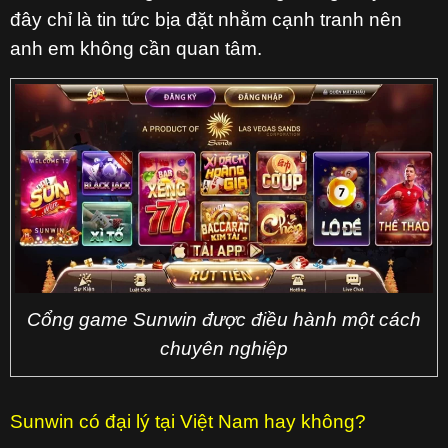
đây chỉ là tin tức bịa đặt nhằm cạnh tranh nên
anh em không cần quan tâm.
Cổng game Sunwin được điều hành một cách
chuyên nghiệp
Sunwin có đại lý tại Việt Nam hay không?