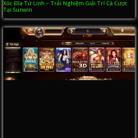
Xóc Đĩa Tứ Linh – Trải Nghiệm Giải Trí Cá Cược
Tại Sunwin