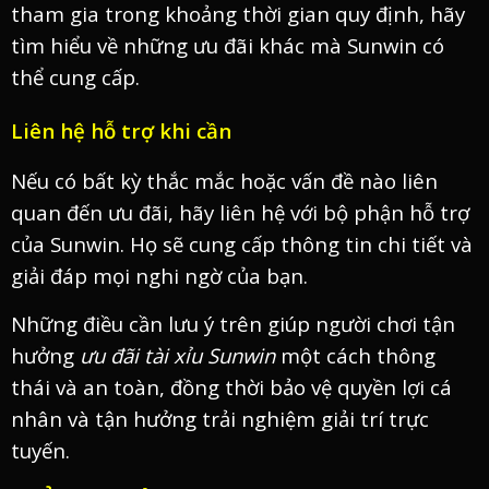
tham gia trong khoảng thời gian quy định, hãy
tìm hiểu về những ưu đãi khác mà Sunwin có
thể cung cấp.
Liên hệ hỗ trợ khi cần
Nếu có bất kỳ thắc mắc hoặc vấn đề nào liên
quan đến ưu đãi, hãy liên hệ với bộ phận hỗ trợ
của Sunwin. Họ sẽ cung cấp thông tin chi tiết và
giải đáp mọi nghi ngờ của bạn.
Những điều cần lưu ý trên giúp người chơi tận
hưởng
ưu đãi tài xỉu Sunwin
một cách thông
thái và an toàn, đồng thời bảo vệ quyền lợi cá
nhân và tận hưởng trải nghiệm giải trí trực
tuyến.