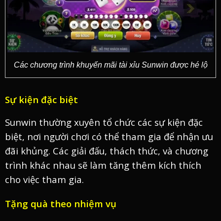
Các chương trình khuyến mãi tài xỉu Sunwin được hé lộ
Sự kiện đặc biệt
Sunwin thường xuyên tổ chức các sự kiện đặc
biệt, nơi người chơi có thể tham gia để nhận ưu
đãi khủng. Các giải đấu, thách thức, và chương
trình khác nhau sẽ làm tăng thêm kích thích
cho việc tham gia.
Tặng quà theo nhiệm vụ