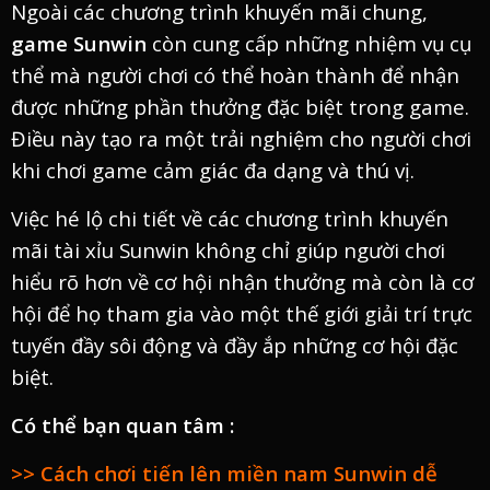
Ngoài các chương trình khuyến mãi chung,
game Sunwin
còn cung cấp những nhiệm vụ cụ
thể mà người chơi có thể hoàn thành để nhận
được những phần thưởng đặc biệt trong game.
Điều này tạo ra một trải nghiệm cho người chơi
khi chơi game cảm giác đa dạng và thú vị.
Việc hé lộ chi tiết về các chương trình khuyến
mãi tài xỉu Sunwin không chỉ giúp người chơi
hiểu rõ hơn về cơ hội nhận thưởng mà còn là cơ
hội để họ tham gia vào một thế giới giải trí trực
tuyến đầy sôi động và đầy ắp những cơ hội đặc
biệt.
Có thể bạn quan tâm :
>>
Cách chơi tiến lên miền nam Sunwin dễ