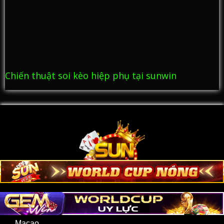
Chiến thuật soi kèo hiệp phụ tại sunwin
Sunwin
thương hiệu dẫn đầu thị trường cổng game
thưởng Châu Á, đến từ Suncity, công ty game lớn nhất
Macao.