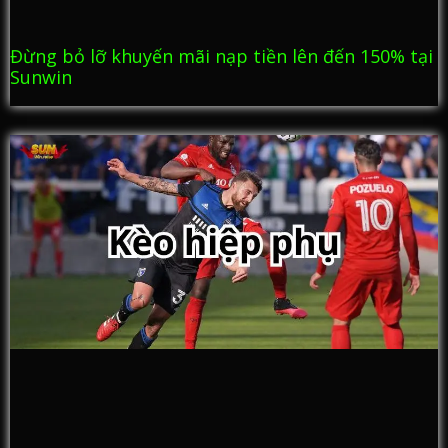
Đừng bỏ lỡ khuyến mãi nạp tiền lên đến 150% tại
Sunwin