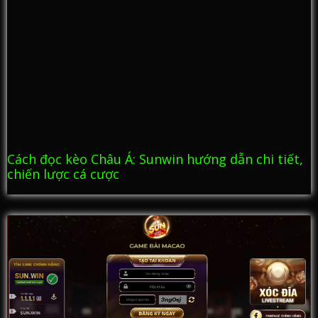
Cách đọc kèo Châu Á: Sunwin hướng dẫn chi tiết,
chiến lược cá cược