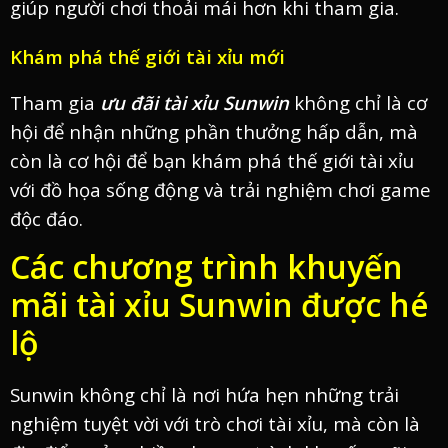
giúp người chơi thoải mái hơn khi tham gia.
Khám phá thế giới tài xỉu mới
Tham gia
ưu đãi tài xỉu Sunwin
không chỉ là cơ
hội để nhận những phần thưởng hấp dẫn, mà
còn là cơ hội để bạn khám phá thế giới tài xỉu
với đồ họa sống động và trải nghiệm chơi game
độc đáo.
Các chương trình khuyến
mãi tài xỉu Sunwin được hé
lộ
Sunwin không chỉ là nơi hứa hẹn những trải
nghiệm tuyệt vời với trò chơi tài xỉu, mà còn là