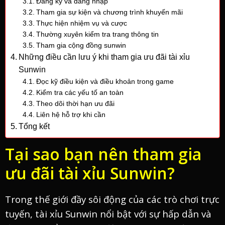
Đăng ký và đăng nhập
Tham gia sự kiện và chương trình khuyến mãi
Thực hiện nhiệm vụ và cược
Thường xuyên kiểm tra trang thông tin
Tham gia cộng đồng sunwin
Những điều cần lưu ý khi tham gia ưu đãi tài xỉu
Sunwin
Đọc kỹ điều kiện và điều khoản trong game
Kiểm tra các yếu tố an toàn
Theo dõi thời hạn ưu đãi
Liên hệ hỗ trợ khi cần
Tổng kết
Tại sao bạn nên tham gia
ưu đãi tài xỉu Sunwin?
Trong thế giới đầy sôi động của các trò chơi trực
tuyến, tài xỉu Sunwin nổi bật với sự hấp dẫn và