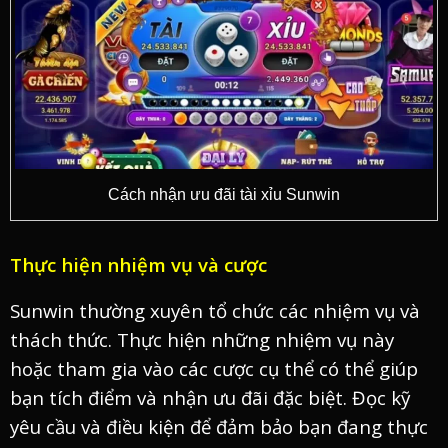
Cách nhận ưu đãi tài xỉu Sunwin
Thực hiện nhiệm vụ và cược
Sunwin thường xuyên tổ chức các nhiệm vụ và
thách thức. Thực hiện những nhiệm vụ này
hoặc tham gia vào các cược cụ thể có thể giúp
bạn tích điểm và nhận ưu đãi đặc biệt. Đọc kỹ
yêu cầu và điều kiện để đảm bảo bạn đang thực