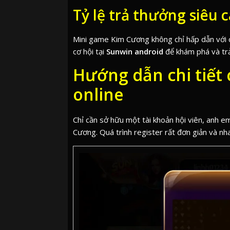
Tỷ lệ trả thưởng siêu 
Mini game Kim Cương không chỉ hấp dẫn với c
cơ hội tại
Sunwin android
để khám phá và tr
Hướng dẫn chi tiết
online
Chỉ cần sở hữu một tài khoản hội viên, anh e
Cương. Quá trình register rất đơn giản và nh