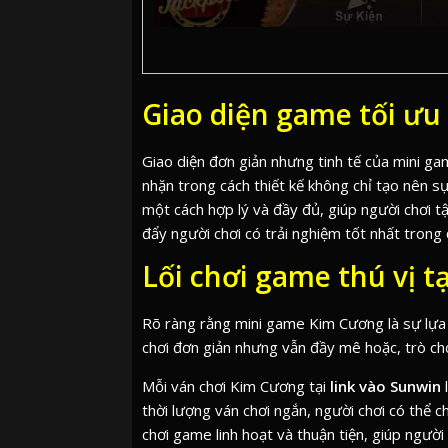
Giao diện game tối ưu
Giao diện đơn giản nhưng tinh tế của mini g
nhặn trong cách thiết kế không chỉ tạo nên s
một cách hợp lý và đầy đủ, giúp người chơi 
đẩy người chơi có trải nghiệm tốt nhất trong 
Lối chơi game thú vị 
Rõ ràng rằng mini game Kim Cương là sự lựa 
chơi đơn giản nhưng vẫn đầy mê hoặc, trò chơ
Mỗi ván chơi Kim Cương tại
link vào
Sunwin
thời lượng ván chơi ngắn, người chơi có thể c
chơi game linh hoạt và thuận tiện, giúp ngư