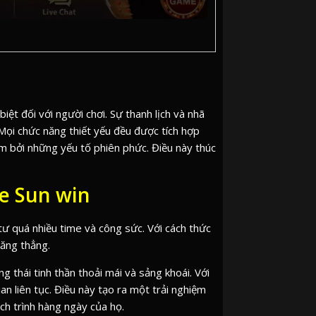
iệt đối với người chơi. Sự thanh lịch và nhã
 Mọi chức năng thiết yếu đều được tích hợp
m bởi những yếu tố phiên phức. Điều này thúc
e Sun win
ư quá nhiều time và công sức. Với cách thức
căng thẳng.
g thái tinh thần thoải mái và sảng khoái. Với
an liên tục. Điều này tạo ra một trải nghiệm
ch trình hàng ngày của họ.