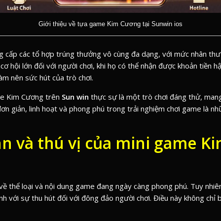
Giới thiệu về tựa game Kim Cương tại Sunwin ios
g cấp các tổ hợp trúng thưởng vô cùng đa dạng, với mức nhân thưở
cơ hội lớn đối với người chơi, khi họ có thể nhận được khoản tiền h
àm nên sức hút của trò chơi.
ame Kim Cương trên
Sun win
thực sự là một trò chơi đáng thử, mang l
ơn giản, linh hoạt và phong phú trong trải nghiệm chơi game là nhữ
 và thú vị của mini game Ki
về thể loại và nội dung game đang ngày càng phong phú. Tuy nhiê
nh với sự thu hút đối với đông đảo người chơi. Điều này không chỉ 