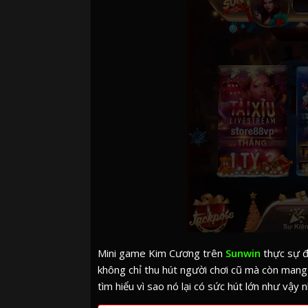
Mini game Kim Cương trên
Sunwin
thực sự đ
không chỉ thu hút người chơi cũ mà còn mang
tìm hiểu vì sao nó lại có sức hút lớn như vậy n