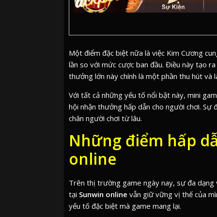
Một điểm đặc biệt nữa là việc Kim Cương cun
lần so với mức cược ban đầu. Điều này tạo ra 
thưởng lớn này chính là một phần thu hút và l
Với tất cả những yếu tố nổi bật này, mini g
hội nhận thưởng hấp dẫn cho người chơi. Sự đ
chân người chơi từ lâu.
Những điểm hấp dẫn
online
Trên thị trường game ngày nay, sự đa dạng 
tại
Sunwin online
vẫn giữ vững vị thế của mì
yếu tố đặc biệt mà game mang lại.