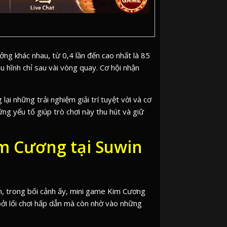
ng khác nhau, từ 0,4 lần đến cao nhất là 85
ậu hĩnh chỉ sau vài vòng quay. Cơ hội nhận
ại những trải nghiệm giải trí tuyệt vời và cơ
ng yếu tố giúp trò chơi này thu hút và giữ
m Cương tại Suwin
n, trong bối cảnh ấy, mini game Kim Cương
bởi lối chơi hấp dẫn mà còn nhờ vào những