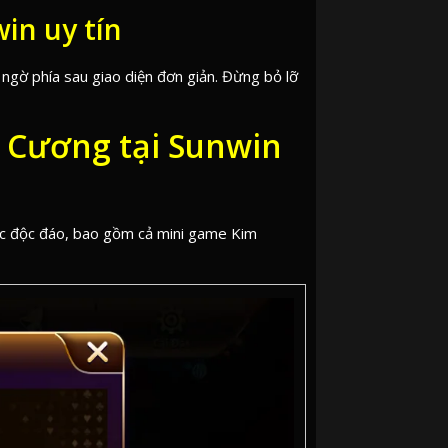
in uy tín
ngờ phía sau giao diện đơn giản. Đừng bỏ lỡ
m Cương tại Sunwin
 cực độc đáo, bao gồm cả mini game Kim