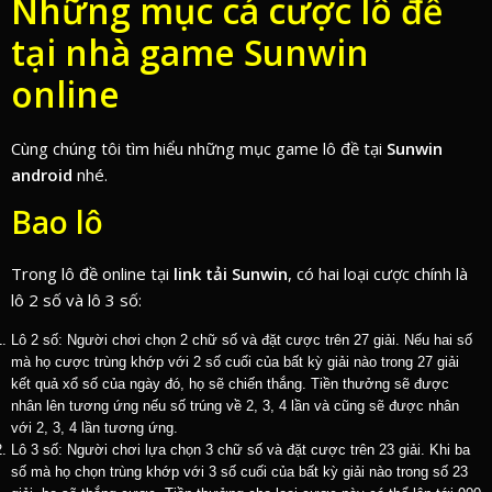
Những mục cá cược lô đề
tại nhà game Sunwin
online
Cùng chúng tôi tìm hiểu những mục game lô đề tại
Sunwin
android
nhé.
Bao lô
Trong lô đề online tại
link tải Sunwin
, có hai loại cược chính là
lô 2 số và lô 3 số:
Lô 2 số: Người chơi chọn 2 chữ số và đặt cược trên 27 giải. Nếu hai số
mà họ cược trùng khớp với 2 số cuối của bất kỳ giải nào trong 27 giải
kết quả xổ số của ngày đó, họ sẽ chiến thắng. Tiền thưởng sẽ được
nhân lên tương ứng nếu số trúng về 2, 3, 4 lần và cũng sẽ được nhân
với 2, 3, 4 lần tương ứng.
Lô 3 số: Người chơi lựa chọn 3 chữ số và đặt cược trên 23 giải. Khi ba
số mà họ chọn trùng khớp với 3 số cuối của bất kỳ giải nào trong số 23