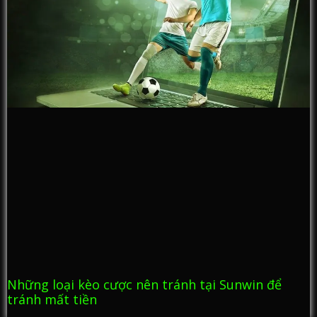
Những loại kèo cược nên tránh tại Sunwin để
tránh mất tiền