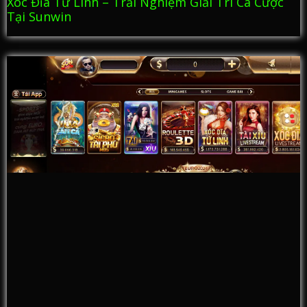
Xóc Đĩa Tứ Linh – Trải Nghiệm Giải Trí Cá Cược
Tại Sunwin