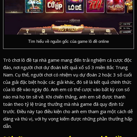
Tìm hiểu về nguồn gốc của game lô đề online
Trò chơi lô đề tại nhà game mang đến trải nghiệm cá cược độc
đáo, nơi người chơi dự đoán kết quả xổ số 3 miền Bắc Trung
Nam. Cụ thể, người chơi có nhiệm vụ dự đoán 2 hoặc 3 số cuối
của giải đặc biệt hoặc các giải khác, đó sẽ là kết quả chính thức
của lô đề vào ngày đó. Anh em có thể cược vào bất kỳ con số
nào mà họ tin sẽ về. Khi chiến thắng, anh em sẽ được thanh
toán theo tỷ lệ trúng thưởng mà nhà game đã quy định từ
trước. Điều này tạo điều kiện cho anh em tham gia một cách dễ
dàng và thú vị, với hy vọng kiếm được những phần thưởng hấp
dẫn.