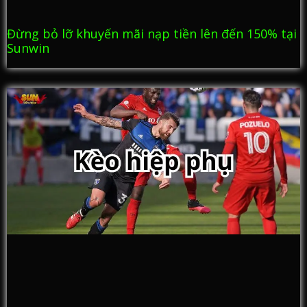
Đừng bỏ lỡ khuyến mãi nạp tiền lên đến 150% tại
Sunwin