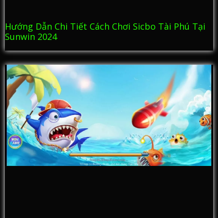
Hướng Dẫn Chi Tiết Cách Chơi Sicbo Tài Phú Tại
Sunwin 2024