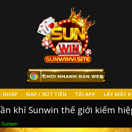
 NHẬP
NẠP / RÚT TIỀN
TẢI APP
LẤY MẬT 
ần khí Sunwin thế giới kiếm hi
 Sunwin