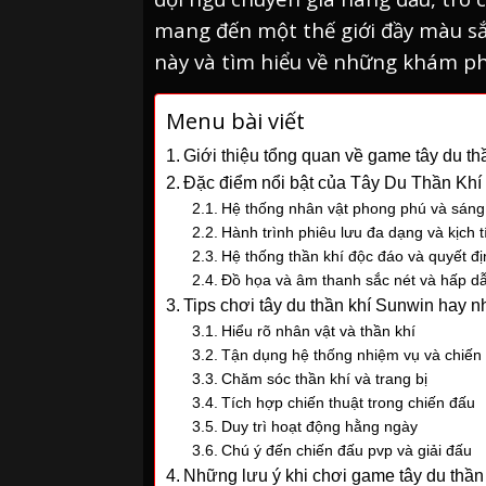
mang đến một thế giới đầy màu s
này và tìm hiểu về những khám ph
Menu bài viết
Giới thiệu tổng quan về game tây du th
Đặc điểm nổi bật của Tây Du Thần Khí
Hệ thống nhân vật phong phú và sáng
Hành trình phiêu lưu đa dạng và kịch t
Hệ thống thần khí độc đáo và quyết đị
Đồ họa và âm thanh sắc nét và hấp d
Tips chơi tây du thần khí Sunwin hay n
Hiểu rõ nhân vật và thần khí
Tận dụng hệ thống nhiệm vụ và chiến 
Chăm sóc thần khí và trang bị
Tích hợp chiến thuật trong chiến đấu
Duy trì hoạt động hằng ngày
Chú ý đến chiến đấu pvp và giải đấu
Những lưu ý khi chơi game tây du thần