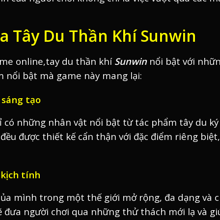
ủa Tây Du Thần Khí Sunwin
ame online,tay du thần khí
Sunwin
nổi bật với nhữn
ểm nổi bật mà game này mang lại:
 sáng tạo
hỉ có những nhân vật nổi bật từ tác phẩm tây du 
 đều được thiết kế cẩn thận với đặc điểm riêng biệ
kịch tính
 của mình trong một thế giới mở rộng, đa dạng và
 sẽ đưa người chơi qua những thử thách mới lạ và 