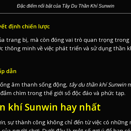
Đặc điểm nổi bật của Tây Du Thần Khí Sunwin
ết định chiến lược
a trang bị, mà còn đóng vai trò quan trọng trong 
ợc thông minh về việc phát triển và sử dụng thần 
ấp dẫn
thống âm thanh sống động,
tây du thần khí Sunwin
m
 đắm chìm trong thế giới số độc đáo và phức tạp.
ần khí Sunwin hay nhất
in
, sự thành công không chỉ đến từ việc có nhữn
 của người chơi. Dưới đây là một số gợi ý để bạn c