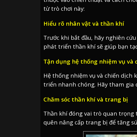
từ trò chơi này:
Hiểu rõ nhân vật và thần khí
Trước khi bắt đầu, hãy nghiên cứu
phát triển thần khí sẽ giúp bạn tạo
Tận dụng hệ thống nhiệm vụ và c
Hệ thống nhiệm vụ và chiến dịch 
triển nhanh chóng. Hãy tham gia c
Chăm sóc thần khí và trang bị
Thần khí đóng vai trò quan trọng 
quên nâng cấp trang bị để tăng s