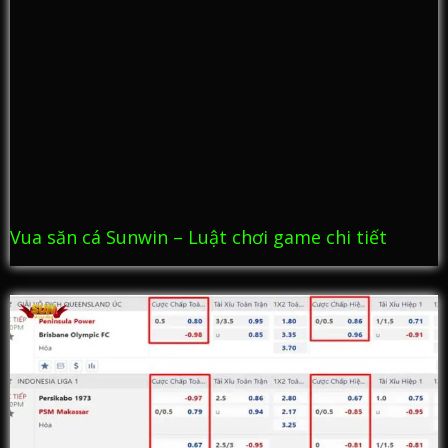
Vua săn cá Sunwin – Luật chơi game chi tiết