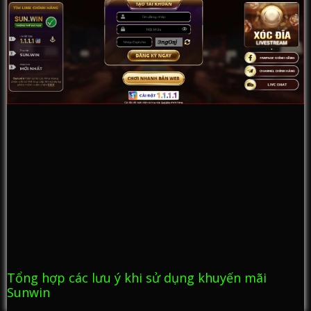
Tổng hợp các lưu ý khi sử dụng khuyến mãi
Sunwin