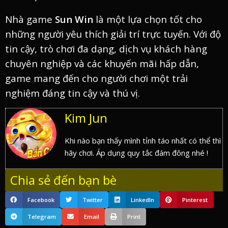
Nhà game
Sun Win
là một lựa chọn tốt cho
những người yêu thích giải trí trực tuyến. Với độ
tin cậy, trò chơi đa dạng, dịch vụ khách hàng
chuyên nghiệp và các khuyến mãi hấp dẫn,
game mang đến cho người chơi một trải
nghiệm đáng tin cậy và thú vị.
Kim Jun
Khi nào bạn thấy mình tỉnh táo nhất có thể thì
hãy chơi. Áp dụng quy tắc đám đông nhé !
Chia sẻ đến bạn bè
Facebook
Twitter
LinkedIn
Pinterest
Telegram
Email
Print