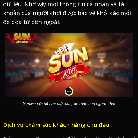
dữ liệu. Nhờ vậy mọi thông tin cá nhân và tài
khoản của người chơi được bảo vệ khỏi các mối
đe dọa từ bên ngoài.
Sunwin với độ bảo mật cao, an toàn cho người chơi
Dịch vụ chăm sóc khách hàng chu đáo