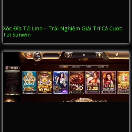
Xóc Đĩa Tứ Linh – Trải Nghiệm Giải Trí Cá Cược
Tại Sunwin