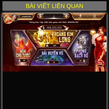
BÀI VIẾT LIÊN QUAN