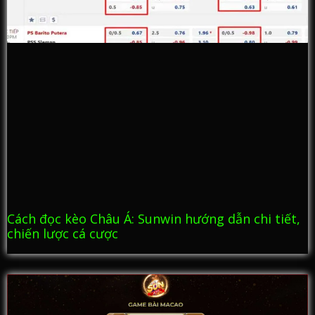
Cách đọc kèo Châu Á: Sunwin hướng dẫn chi tiết,
chiến lược cá cược