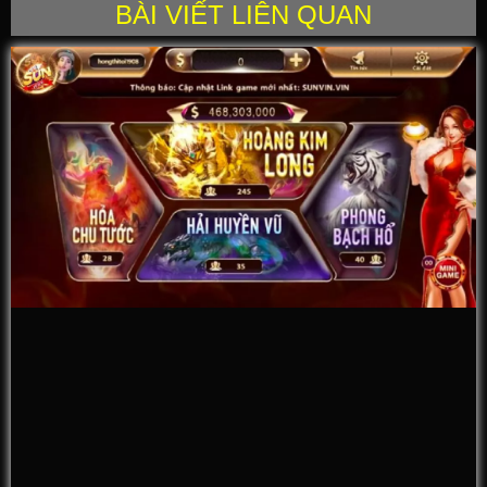
BÀI VIẾT LIÊN QUAN