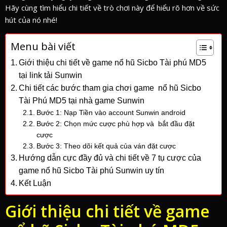
Hãy cùng tìm hiểu chi tiết về trò chơi này để hiểu rõ hơn về sức
hút của nó nhé!
Menu bài viết
Giới thiệu chi tiết về game nổ hũ Sicbo Tài phú MD5
tại link tải Sunwin
Chi tiết các bước tham gia chơi game nổ hũ Sicbo
Tài Phú MD5 tại nhà game Sunwin
Bước 1: Nạp Tiền vào account Sunwin android
Bước 2: Chọn mức cược phù hợp và bắt đầu đặt
cược
Bước 3: Theo dõi kết quả của ván đặt cược
Hướng dẫn cực đầy đủ và chi tiết về 7 tụ cược của
game nổ hũ Sicbo Tài phú Sunwin uy tín
Kết Luận
Giới thiệu chi tiết về game