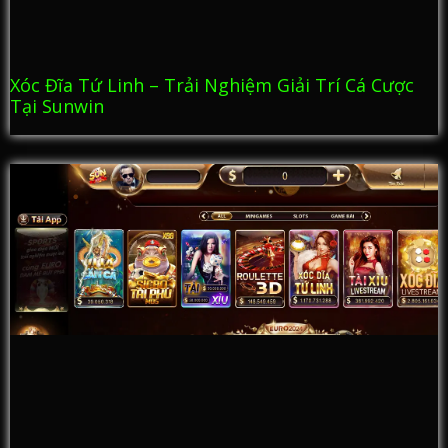
Xóc Đĩa Tứ Linh – Trải Nghiệm Giải Trí Cá Cược
Tại Sunwin