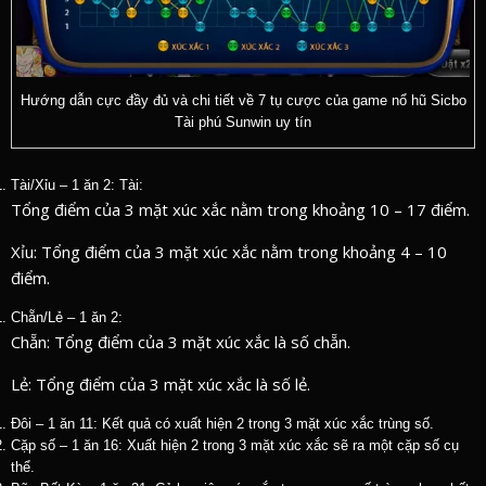
Hướng dẫn cực đầy đủ và chi tiết về 7 tụ cược của game nổ hũ Sicbo
Tài phú Sunwin uy tín
Tài/Xỉu – 1 ăn 2:
Tài:
Tổng điểm của 3 mặt xúc xắc nằm trong khoảng 10 – 17 điểm.
Xỉu: Tổng điểm của 3 mặt xúc xắc nằm trong khoảng 4 – 10
điểm.
Chẵn/Lẻ – 1 ăn 2:
Chẵn: Tổng điểm của 3 mặt xúc xắc là số chẵn.
Lẻ: Tổng điểm của 3 mặt xúc xắc là số lẻ.
Đôi – 1 ăn 11:
Kết quả có xuất hiện 2 trong 3 mặt xúc xắc trùng số.
Cặp số – 1 ăn 16:
Xuất hiện 2 trong 3 mặt xúc xắc sẽ ra một cặp số cụ
thể.