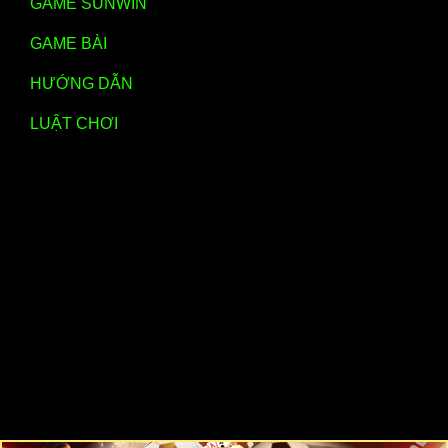
GAME SUNWIN
GAME BÀI
HƯỚNG DẪN
LUẬT CHƠI