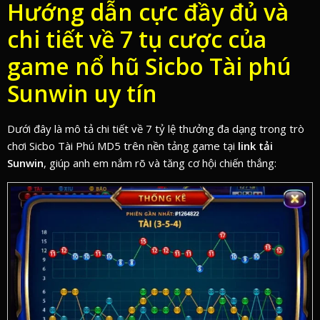
Hướng dẫn cực đầy đủ và
chi tiết về 7 tụ cược của
game nổ hũ Sicbo Tài phú
Sunwin uy tín
Dưới đây là mô tả chi tiết về 7 tỷ lệ thưởng đa dạng trong trò
chơi Sicbo Tài Phú MD5 trên nền tảng game tại
link tải
Sunwin
, giúp anh em nắm rõ và tăng cơ hội chiến thắng: