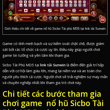
Giới thiệu chi tiết về game nổ hũ Sicbo Tài phú MD5 tại link tải Sunwin
Game có tính minh bạch và sự kiểm soát chặt chẽ, được giám
sát bởi các tổ chức cá cược uy tín. Điều này giúp người chơi
game tin tưởng và yên tâm khi tham gia.
Sicbo Tài Phú MD5
tại
link tải Sunwin
là điểm đến giải trí hấp
dẫn với cơ hội làm giàu lớn, mang lại niềm vui và an toàn cho
người yêu thích cá cược. Người chơi sẽ trải nghiệm sự may mắn
và chuyên nghiệp nhất khi tham gia trò chơi này.
Chi tiết các bước tham gia
chơi game nổ hũ Sicbo Tài