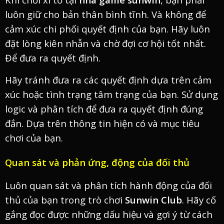
luôn giữ cho bản thân bình tĩnh. Và không để
cảm xúc chi phối quyết định của bạn. Hãy luôn
đặt lòng kiên nhẫn và chờ đợi cơ hội tốt nhất.
Để đưa ra quyết định.
Hãy tránh đưa ra các quyết định dựa trên cảm
xúc hoặc tình trạng tâm trạng của bạn. Sử dụng
logic và phân tích để đưa ra quyết định đúng
đắn. Dựa trên thông tin hiện có và mục tiêu
chơi của bạn.
Quan sát và phản ứng, động của đối thủ
Luôn quan sát và phân tích hành động của đối
thủ của bạn trong trò chơi
Sunwin Club
. Hãy cố
gắng đọc được những dấu hiệu và gợi ý từ cách