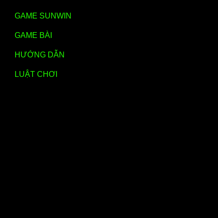
GAME SUNWIN
GAME BÀI
HƯỚNG DẪN
LUẬT CHƠI