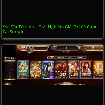
Xóc Đĩa Tứ Linh – Trải Nghiệm Giải Trí Cá Cược
Tại Sunwin