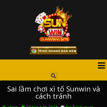
Sai lầm chơi xì tố Sunwin và
cách tránh