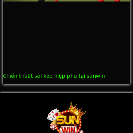
Chiến thuật soi kèo hiệp phụ tại sunwin