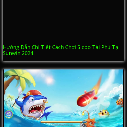
Hướng Dẫn Chi Tiết Cách Chơi Sicbo Tài Phú Tại
Sunwin 2024