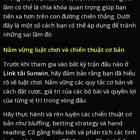
lầm có thể là chìa khóa quan trọng giúp bạn
tiến xa hơn trên con đường chiến thắng. Dưới
đây là một số cách bạn có thể áp dụng để tránh
những sai lầm đó:
Nắm vững luật chơi và chiến thuật cơ bản
Trước khi tham gia vào bất kỳ trận đấu nào ở
Link tải Sunwin
, hãy đảm bảo rằng bạn đã hiểu
rõ về luật chơi. Nắm vững các quy tắc cơ bản về
cách đặt cược, giá trị của các bộ bài và quyền lợi
của từng vị trí trong vòng đấu.
Hãy thực hành và rèn luyện các chiến thuật cơ
bản như bluffing, betting strategy và hand
reading. Cố gắng hiểu biết và phân tích các tình