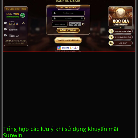
Tổng hợp các lưu ý khi sử dụng khuyến mãi
Sunwin