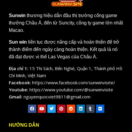
Sunwin
thương hiệu dẫn đầu thị trường cổng game
thưởng Châu Á, đến từ Suncity, công ty game lớn nhất
Macao.
Sun win
liên tục được nâng cấp và hoàn thiện để trở
thành điểm đến ngày càng hoàn thiện. Kết quả là nó
đã đạt được vị thế Las Vegas của Châu Á.
Địa chỉ 1:
15 Thi Sách, Bến Nghé, Quận 1, Thành phố Hồ
Chí Minh, Việt Nam
Facebook:
https://www.facebook.com/sunwinvisite/
Youtube:
https://www.youtube.com/@sunwinvisite
Gmail:
nguyenquocviet9811@gmail.com
HƯỚNG DẪN