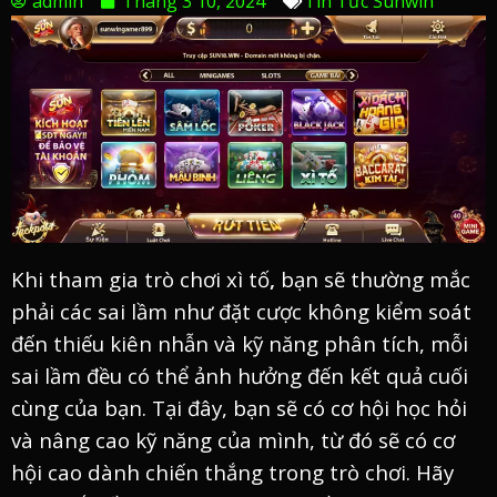
admin
Tháng 3 10, 2024
Tin Tức Sunwin
Khi tham gia trò chơi xì tố
,
bạn sẽ thường mắc
phải các sai lầm như đặt cược không kiểm soát
đến thiếu kiên nhẫn và kỹ năng phân tích, mỗi
sai lầm đều có thể ảnh hưởng đến kết quả cuối
cùng của bạn. Tại đây, bạn sẽ có cơ hội học hỏi
và nâng cao kỹ năng của mình, từ đó sẽ có cơ
hội cao dành chiến thắng trong trò chơi. Hãy