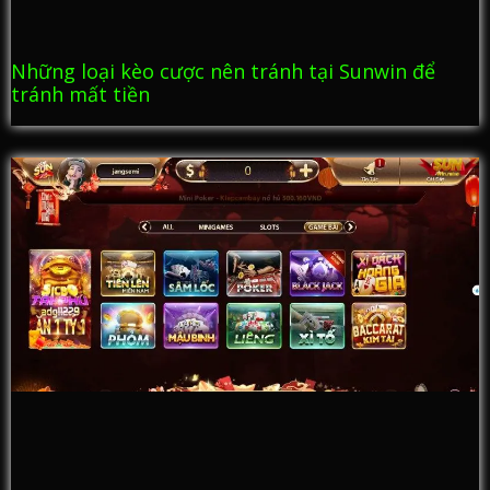
Những loại kèo cược nên tránh tại Sunwin để
tránh mất tiền