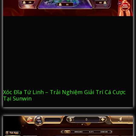
Xóc Đĩa Tứ Linh – Trải Nghiệm Giải Trí Cá Cược
Tại Sunwin