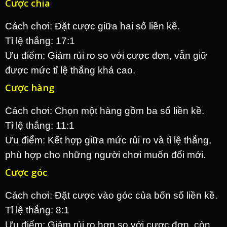
Cược chia
Cách chơi: Đặt cược giữa hai số liền kề.
Tỉ lệ thắng: 17:1
Ưu điểm: Giảm rủi ro so với cược đơn, vẫn giữ
được mức tỉ lệ thắng khá cao.
Cược hàng
Cách chơi: Chọn một hàng gồm ba số liền kề.
Tỉ lệ thắng: 11:1
Ưu điểm: Kết hợp giữa mức rủi ro và tỉ lệ thắng,
phù hợp cho những người chơi muốn đổi mới.
Cược góc
Cách chơi: Đặt cược vào góc của bốn số liền kề.
Tỉ lệ thắng: 8:1
Ưu điểm: Giảm rủi ro hơn so với cược đơn, còn