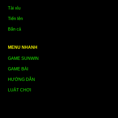
Tài xỉu
Tiến lên
Bắn cá
MENU NHANH
GAME SUNWIN
GAME BÀI
HƯỚNG DẪN
LUẬT CHƠI