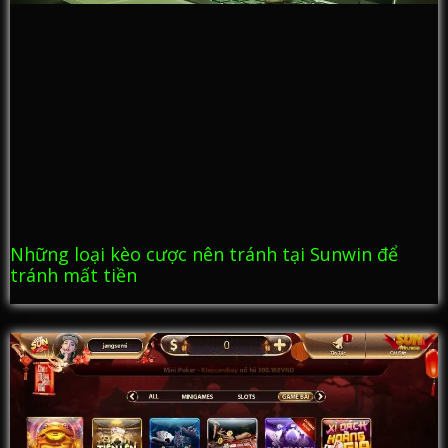
Những loại kèo cược nên tránh tại Sunwin để
tránh mất tiền