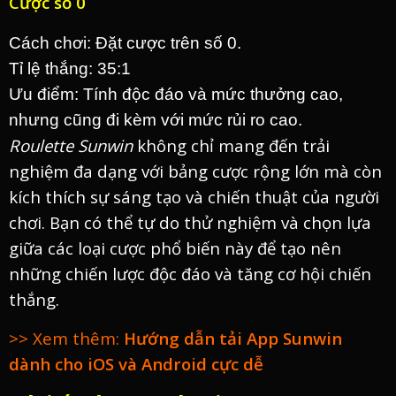
Cược số 0
Cách chơi: Đặt cược trên số 0.
Tỉ lệ thắng: 35:1
Ưu điểm: Tính độc đáo và mức thưởng cao,
nhưng cũng đi kèm với mức rủi ro cao.
Roulette Sunwin
không chỉ mang đến trải
nghiệm đa dạng với bảng cược rộng lớn mà còn
kích thích sự sáng tạo và chiến thuật của người
chơi. Bạn có thể tự do thử nghiệm và chọn lựa
giữa các loại cược phổ biến này để tạo nên
những chiến lược độc đáo và tăng cơ hội chiến
thắng.
>> Xem thêm:
Hướng dẫn tải App Sunwin
dành cho iOS và Android cực dễ