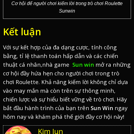
Cơ hội để người chơi kiếm lời trong trò chơi Roulette
Sunwin
Kết luận
Với sự kết hợp của đa dạng cược, tính công
bằng, tỉ lệ thanh toán hấp dẫn và các chiến
thuật cá nhân,nhà game
Sun win
mở ra những
cơ hội đầy hứa hẹn cho người chơi trong trò
chơi
Roulette.
Khả năng kiếm lời không chỉ dựa
vào may mắn mà còn trên sự thông minh,
chiến lược và sự hiểu biết vững về trò chơi. Hãy
bắt đầu hành trình của bạn trên
Sun Win
ngay
hôm nay và khám phá thế giới đầy cơ hội này!
Kim Jun