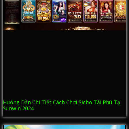
Hướng Dẫn Chi Tiết Cách Chơi Sicbo Tài Phú Tại
Sunwin 2024