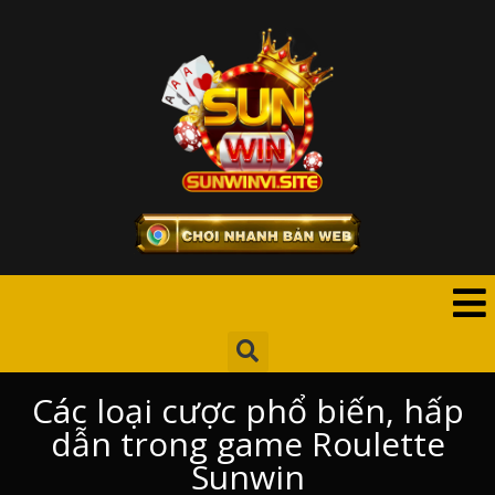
Các loại cược phổ biến, hấp
dẫn trong game Roulette
Sunwin