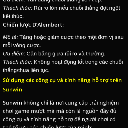
Thách thức:
Rủi ro lớn nếu chuỗi thắng đột ngột
kết thúc.
Chiến lược D’Alembert:
Mô tả:
Tăng hoặc giảm cược theo một đơn vị sau
mỗi vòng cược.
Ưu điểm:
Cân bằng giữa rủi ro và thưởng.
Thách thức:
Không hoạt động tốt trong các chuỗi
thắng/thua liên tục.
Sử dụng các công cụ và tính năng hỗ trợ trên
Sunwin
Sunwin
không chỉ là nơi cung cấp trải nghiệm
chơi game mượt mà mà còn là nguồn đầy đủ
công cụ và tính năng hỗ trợ để người chơi có
thể tối ưu hóa chiến lược của mình: