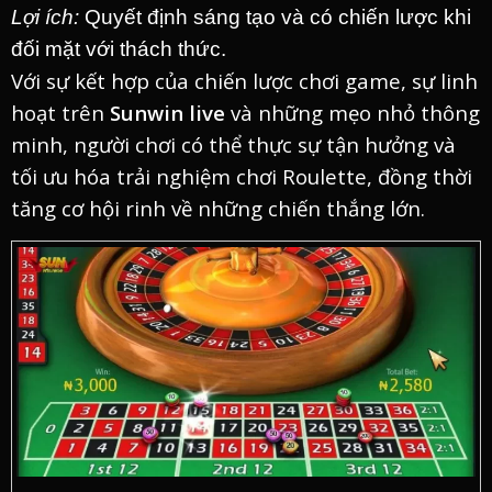
Lợi ích:
Quyết định sáng tạo và có chiến lược khi
đối mặt với thách thức.
Với sự kết hợp của chiến lược chơi game, sự linh
hoạt trên
Sunwin live
và những mẹo nhỏ thông
minh, người chơi có thể thực sự tận hưởng và
tối ưu hóa trải nghiệm chơi Roulette, đồng thời
tăng cơ hội rinh về những chiến thắng lớn.