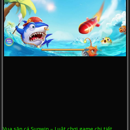
Vua săn cá Sunwin – Luật chơi game chi tiết