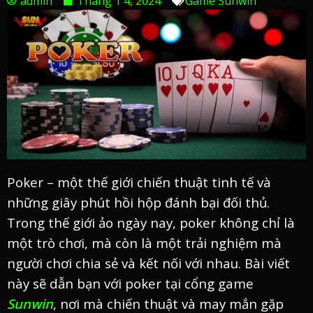
admin
Tháng 1 4, 2024
Game Sunwin
Poker – một thế giới chiến thuật tinh tế và
những giây phút hồi hộp đánh bại đối thủ.
Trong thế giới ảo ngày nay, poker không chỉ là
một trò chơi, mà còn là một trải nghiệm mà
người chơi chia sẻ và kết nối với nhau. Bài viết
này sẽ dẫn bạn với
poker tại cổng game
Sunwin
, nơi mà chiến thuật và may mắn gặp