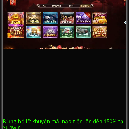
Đừng bỏ lỡ khuyến mãi nạp tiền lên đến 150% tại
Sunwin