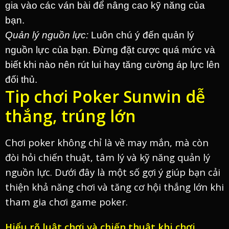
gia vào các ván bài để nâng cao kỹ năng của
bạn.
Quản lý nguồn lực:
Luôn chú ý đến quản lý
nguồn lực của bạn. Đừng đặt cược quá mức và
biết khi nào nên rút lui hay tăng cường áp lực lên
đối thủ.
Tip chơi Poker Sunwin dễ
thắng, trúng lớn
Chơi poker không chỉ là về may mắn, mà còn
đòi hỏi chiến thuật, tâm lý và kỹ năng quản lý
nguồn lực. Dưới đây là một số gợi ý giúp bạn cải
thiện khả năng chơi và tăng cơ hội thắng lớn khi
tham gia chơi game poker.
Hiểu rõ luật chơi và chiến thuật khi chơi