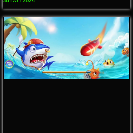
Sunwin 2024