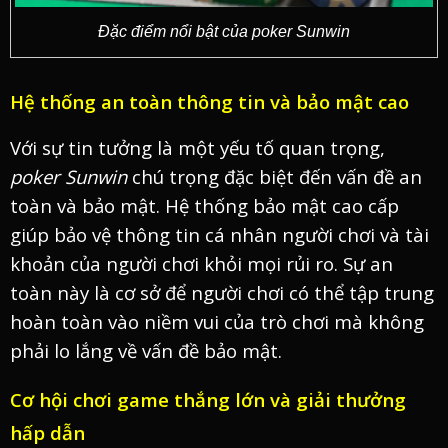
Đặc điểm nổi bật của poker Sunwin
Hệ thống an toàn thông tin và bảo mật cao
Với sự tin tưởng là một yếu tố quan trọng,
poker Sunwin
chú trọng đặc biệt đến vấn đề an
toàn và bảo mật. Hệ thống bảo mật cao cấp
giúp bảo vệ thông tin cá nhân người chơi và tài
khoản của người chơi khỏi mọi rủi ro. Sự an
toàn này là cơ sở để người chơi có thể tập trung
hoàn toàn vào niềm vui của trò chơi mà không
phải lo lắng về vấn đề bảo mật.
Cơ hội chơi game thắng lớn và giải thưởng
hấp dẫn