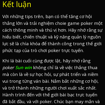
Kết luận
Với những tips trên, bạn có thể tăng cơ hội
thắng lớn và trải nghiệm choie game poker một
cách thông minh và thú vị hơn. Hãy nhớ rằng sự
hiểu biết, chiến thuật và kỹ năng quản lý nguồn
lực sẽ là chìa khóa để thành công trong thế giới
phức tạp của trò chơi poker trực tuyến.
Khi lá bài cuối cùng được lật, hãy nhớ rằng
poker
Sun win
không chỉ là về việc thắng thua
mà còn là về sự học hỏi, sự phát triển và niềm
vui trong từng ván bài. Nắm bắt những cơ hội,
và trở thành những người chơi xuất sắc nhất.
Hành trình đến với thế giới bài bạc trực tuyến
đã bắt đầu, và với poker. Chúc bạn may mắn và