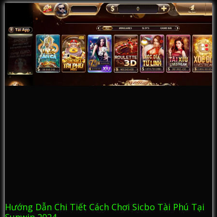
Hướng Dẫn Chi Tiết Cách Chơi Sicbo Tài Phú Tại