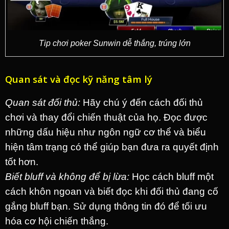
Tip chơi poker Sunwin dễ thắng, trúng lớn
Quan sát và đọc kỹ năng tâm lý
Quan sát đối thủ:
Hãy chú ý đến cách đối thủ
chơi và thay đổi chiến thuật của họ. Đọc được
những dấu hiệu như ngôn ngữ cơ thể và biểu
hiện tâm trạng có thể giúp bạn đưa ra quyết định
tốt hơn.
Biết bluff và không để bị lừa:
Học cách bluff một
cách khôn ngoan và biết đọc khi đối thủ đang cố
gắng bluff bạn. Sử dụng thông tin đó để tối ưu
hóa cơ hội chiến thắng.