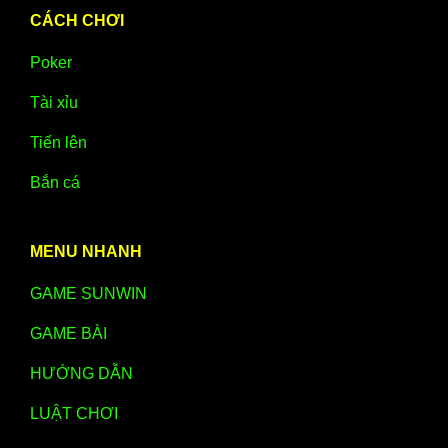
CÁCH CHƠI
Poker
Tài xỉu
Tiến lên
Bắn cá
MENU NHANH
GAME SUNWIN
GAME BÀI
HƯỚNG DẪN
LUẬT CHƠI