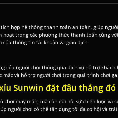
tích hợp hệ thống thanh toán an toàn, giúp người
inh hoạt trong các phương thức thanh toán cùng vớ
 của thông tin tài khoản và giao dịch.
ng của người chơi thông qua dịch vụ hỗ trợ khách
ắc mắc và hỗ trợ người chơi trong quá trình chơi g
 xỉu Sunwin đặt đâu thắng đó
rò chơi may mắn, mà còn đòi hỏi sự chiến lược và s
úp người chơi có thể tận dụng tối đa cơ hội và trả