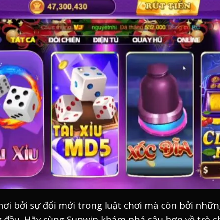
ơi bởi sự đổi mới trong luật chơi mà còn bởi nhữn
g đầu. Hãy cùng Sunwin khám phá sâu hơn về trò c