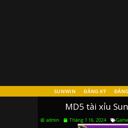
SUNWIN
ĐĂNG KÝ
ĐĂNG
MD5 tài xỉu Su
admin
Tháng 1 16, 2024
Game