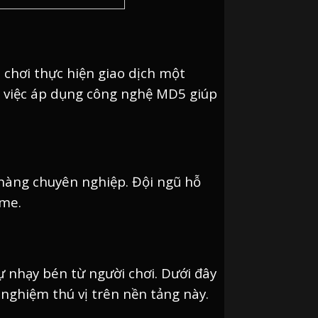
 chơi thực hiện giao dịch một
i việc áp dụng công nghệ MD5 giúp
 hàng chuyên nghiệp. Đội ngũ hỗ
ame.
ự nhạy bén từ người chơi. Dưới đây
i nghiệm thú vị trên nền tảng này.