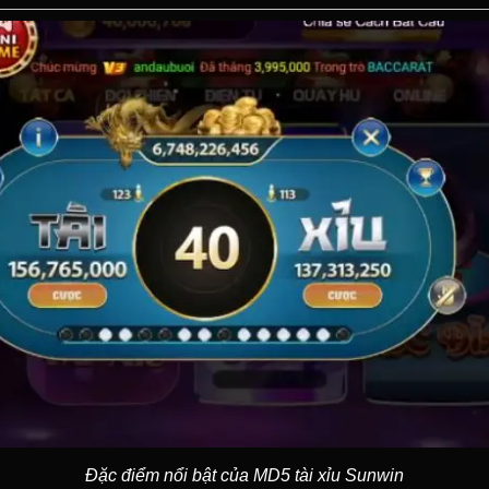
Đặc điểm nổi bật của MD5 tài xỉu Sunwin