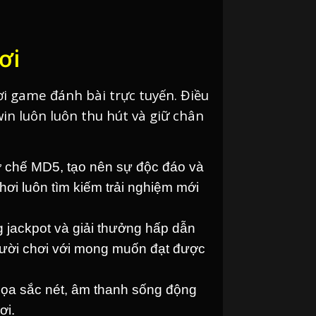
ơi
ơi game đánh bài trực tuyến. Điều
in luôn luôn thu hút và giữ chân
cơ chế MD5, tạo nên sự độc đáo và
hơi luôn tìm kiếm trải nghiệm mới
g jackpot và giải thưởng hấp dẫn
người chơi với mong muốn đạt được
 họa sắc nét, âm thanh sống động
ơi.