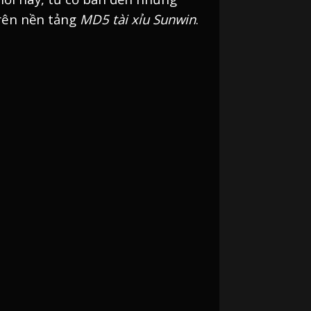
trên nền tảng
MD5 tài xỉu Sunwin
.