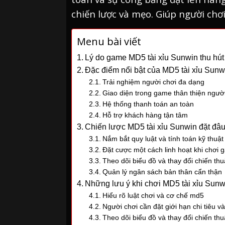
chiến lược và mẹo. Giúp người chơ
Menu bài viết
Lý do game MD5 tài xỉu Sunwin thu hút
Đặc điểm nổi bật của MD5 tài xỉu Sunw
Trải nghiệm người chơi đa dạng
Giao diện trong game thân thiện ngườ
Hệ thống thanh toán an toàn
Hỗ trợ khách hàng tận tâm
Chiến lược MD5 tài xỉu Sunwin đặt đâu
Nắm bắt quy luật và tính toán kỹ thuật
Đặt cược một cách linh hoạt khi chơi
Theo dõi biểu đồ và thay đổi chiến th
Quản lý ngân sách bản thân cẩn thận
Những lưu ý khi chơi MD5 tài xỉu Sunw
Hiểu rõ luật chơi và cơ chế md5
Người chơi cần đặt giới hạn chi tiêu và
Theo dõi biểu đồ và thay đổi chiến thu