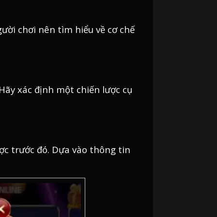
gười chơi nên tìm hiểu về cơ chế
Hãy xác định một chiến lược cụ
ợc trước đó. Dựa vào thông tin