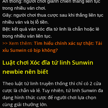
Ăn thông: người chơi giành chiến thắng liên tục
trong nhiều ván chơi.
Gãy: người chơi thua cược sau khi thắng liên tục
nhiều ván và bị lỗ tiền.
Bệt: kết quả ván xóc đĩa tứ linh là chẵn hoặc lẻ
trong nhiều ván liên tục.
>> Xem thêm:
Tìm hiểu chính xác sự thật: Tài
xỉu Sunwin có bịp không?
Luật chơi Xóc đĩa tứ linh Sunwin
newbie nên biết
Theo luật tứ linh truyền thống thì chỉ có 2 cửa
cược là chẵn và lẻ. Tuy nhiên, tứ linh Sunwin đa
dạng hình thức cược để người chơi lựa chọn
cùng giải thưởng lớn.