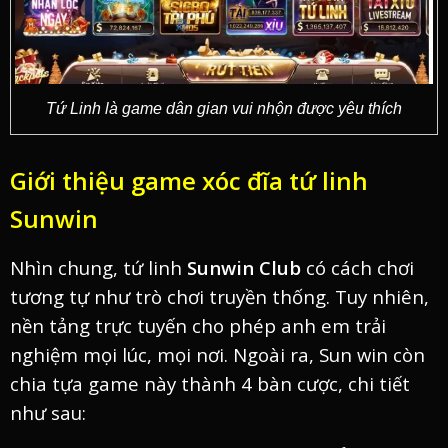
Tứ Linh là game dân gian vui nhộn được yêu thích
Giới thiệu game xóc đĩa tứ linh
Sunwin
Nhìn chung, tứ linh
Sunwin Club
có cách chơi
tương tự như trò chơi truyền thống. Tuy nhiên,
nền tảng trực tuyến cho phép anh em trải
nghiệm mọi lúc, mọi nơi. Ngoài ra, Sun win còn
chia tựa game này thành 4 bàn cược, chi tiết
như sau: