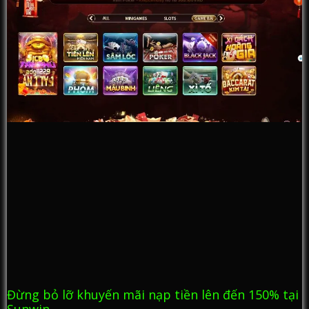
Đừng bỏ lỡ khuyến mãi nạp tiền lên đến 150% tại