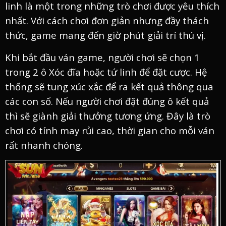
linh là một trong những trò chơi được yêu thích
nhất. Với cách chơi đơn giản nhưng đầy thách
thức, game mang đến giờ phút giải trí thú vị.
Khi bắt đầu ván game, người chơi sẽ chọn 1
trong 2 ô Xóc đĩa hoặc tứ linh để đặt cược. Hệ
thống sẽ tung xúc xắc để ra kết quả thông qua
các con số. Nếu người chơi đặt đúng ô kết quả
thì sẽ giành giải thưởng tương ứng. Đây là trò
chơi có tính may rủi cao, thời gian cho mỗi ván
rất nhanh chóng.