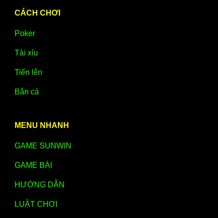
CÁCH CHƠI
Poker
Tài xỉu
Tiến lên
Bắn cá
MENU NHANH
GAME SUNWIN
GAME BÀI
HƯỚNG DẪN
LUẬT CHƠI