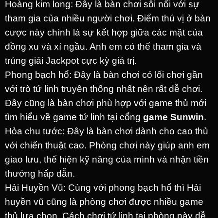
Hoàng kim long: Đây là bàn chơi sôi nổi với sự
tham gia của nhiều người chơi. Điểm thú vị ở bàn
cược này chính là sự kết hợp giữa các mặt của
đồng xu và xí ngầu. Anh em có thể tham gia và
trúng giải Jackpot cực kỳ giá trị.
Phong bạch hổ: Đây là bàn chơi có lối chơi gần
với trò tứ linh truyền thống nhất nên rất dễ chơi.
Đây cũng là bàn chơi phù hợp với game thủ mới
tìm hiểu về game tứ linh tại cổng
game Sunwin
.
Hỏa chu tước: Đây là bàn chơi dành cho cao thủ
với chiến thuật cao. Phòng chơi này giúp anh em
giao lưu, thể hiện kỹ năng của mình và nhận tiền
thưởng hấp dẫn.
Hải Huyền Vũ: Cùng với phong bạch hổ thì Hải
huyền vũ cũng là phòng chơi được nhiều game
thủ lựa chọn. Cách chơi tứ linh tại phòng này dễ