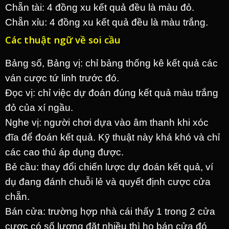
Chẵn tài: 4 đồng xu kết quả đều là màu đỏ.
Chẵn xỉu: 4 đồng xu kết quả đều là màu trắng.
Các thuật ngữ về soi cầu
Bảng số, Bảng vị: chỉ bảng thống kê kết quả các
ván cược tứ linh trước đó.
Đọc vị: chỉ việc dự đoán đúng kết quả màu trắng
đỏ của xí ngầu.
Nghe vị: người chơi dựa vào âm thanh khi xóc
đĩa để đoán kết quả. Kỹ thuật này khá khó và chỉ
các cao thủ áp dụng được.
Bẻ cầu: thay đổi chiến lược dự đoán kết quả, ví
dụ đang đánh chuỗi lẻ và quyết định cược cửa
chẵn.
Bán cửa: trường hợp nhà cái thấy 1 trong 2 cửa
cược có số lượng đặt nhiều thì họ bán cửa đó