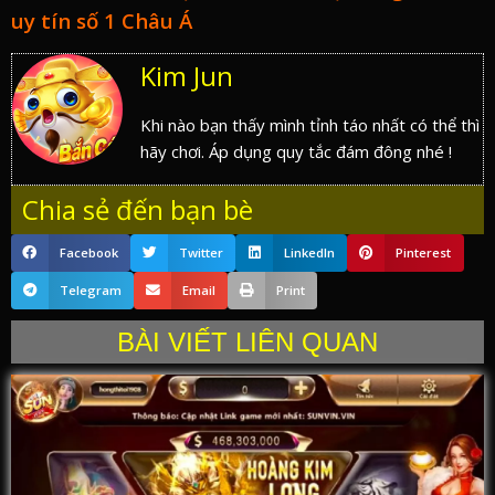
uy tín số 1 Châu Á
Kim Jun
Khi nào bạn thấy mình tỉnh táo nhất có thể thì
hãy chơi. Áp dụng quy tắc đám đông nhé !
Chia sẻ đến bạn bè
Facebook
Twitter
LinkedIn
Pinterest
Telegram
Email
Print
BÀI VIẾT LIÊN QUAN