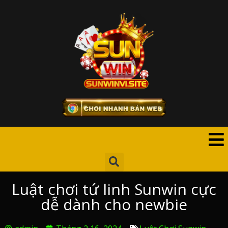
Luật chơi tứ linh Sunwin cực
dễ dành cho newbie