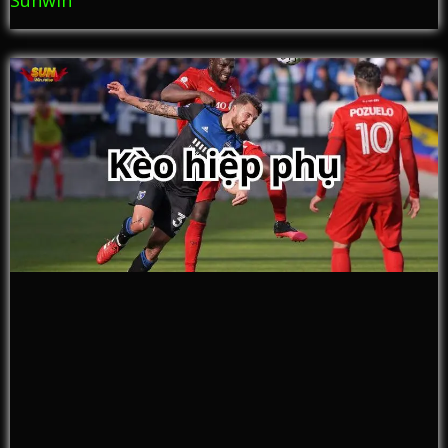
Sunwin