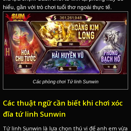
hiểu, gần với trò chơi tuổi thơ ngoài thực tế.
Các phòng chơi Tứ linh Sunwin
Các thuật ngữ cần biết khi chơi xóc
đĩa tứ linh Sunwin
Tứ linh Sunwin là lựa chọn thú vị để anh em vừa