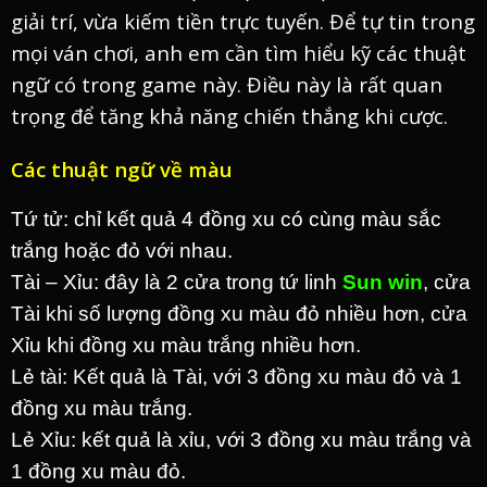
giải trí, vừa kiếm tiền trực tuyến. Để tự tin trong
mọi ván chơi, anh em cần tìm hiểu kỹ các thuật
ngữ có trong game này. Điều này là rất quan
trọng để tăng khả năng chiến thắng khi cược.
Các thuật ngữ về màu
Tứ tử: chỉ kết quả 4 đồng xu có cùng màu sắc
trắng hoặc đỏ với nhau.
Tài – Xỉu: đây là 2 cửa trong tứ linh
Sun win
, cửa
Tài khi số lượng đồng xu màu đỏ nhiều hơn, cửa
Xỉu khi đồng xu màu trắng nhiều hơn.
Lẻ tài: Kết quả là Tài, với 3 đồng xu màu đỏ và 1
đồng xu màu trắng.
Lẻ Xỉu: kết quả là xỉu, với 3 đồng xu màu trắng và
1 đồng xu màu đỏ.