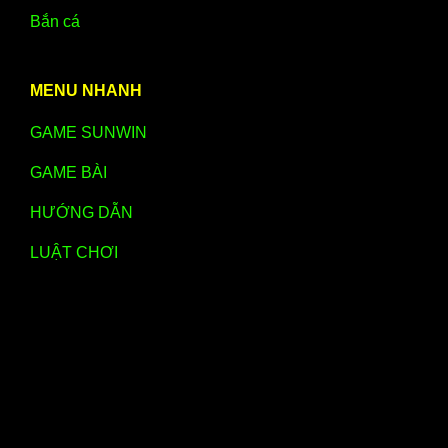
Bắn cá
MENU NHANH
GAME SUNWIN
GAME BÀI
HƯỚNG DẪN
LUẬT CHƠI