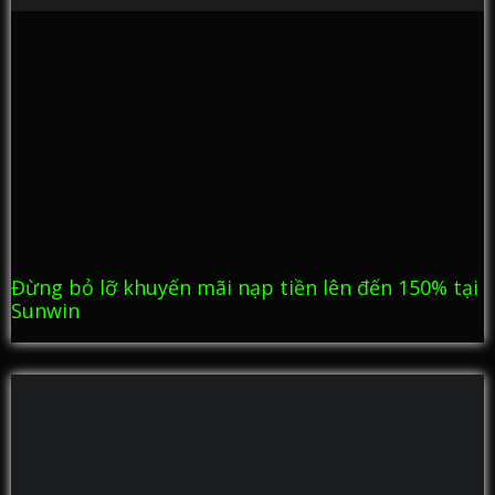
Đừng bỏ lỡ khuyến mãi nạp tiền lên đến 150% tại
Sunwin