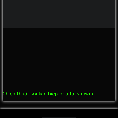
Chiến thuật soi kèo hiệp phụ tại sunwin