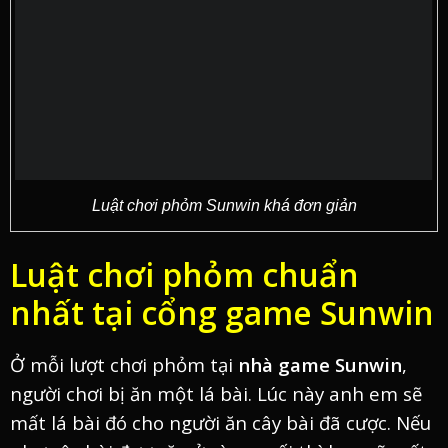
Luật chơi phỏm Sunwin khá đơn giản
Luật chơi phỏm chuẩn
nhất tại cổng game Sunwin
Ở mỗi lượt chơi phỏm tại
nhà game Sunwin
,
người chơi bị ăn một lá bài. Lúc này anh em sẽ
mất lá bài đó cho người ăn cây bài đã cược. Nếu