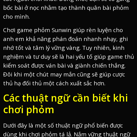
bốc bài ở nọc nhằm tạo thành quân bài phỏm
cho mình.
Chơi game phỏm Sunwin giúp rèn luyện cho
anh em khả năng phán đoán nhanh nhạy, ghi
nhớ tốt và tâm lý vững vàng. Tuy nhiên, kinh
nghiệm và tư duy sẽ là hai yếu tố giúp game thủ
kiểm soát được ván bài và giành chiến thắng.
Đôi khi một chút may mắn cũng sẽ giúp cược
thủ hạ đối thủ một cách xuất sắc hơn.
Các thuật ngữ cần biết khi
chơi phỏm
Dưới đây là một số thuật ngữ phổ biến được
dùng khi chơi phỏm tá lả. Nắm vững thuật ngữ