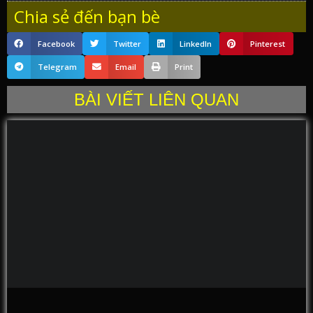
Chia sẻ đến bạn bè
Facebook
Twitter
LinkedIn
Pinterest
Telegram
Email
Print
BÀI VIẾT LIÊN QUAN