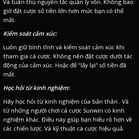
Và tuân thủ nguyên tắc quản lý vốn. Không bao
giờ đặt cược số tiền lớn hơn mức bạn có thể
mất.
Kiểm soát cảm xúc:
Luôn giữ bình tĩnh và kiểm soát cảm xúc khi
tham gia cá cược. Không nên đặt cược dưới tác
động của cảm xúc. Hoặc để “lấy lại” số tiền đã
mất.
Học hỏi từ kinh nghiệm:
Hãy học hỏi từ kinh nghiệm của bản thân . Và
từ những người chơi cá cược Sunwin có kinh
nghiệm khác. Điều này giúp bạn hiểu rõ hơn về
các chiến lược. Và kỹ thuật cá cược hiệu quả.