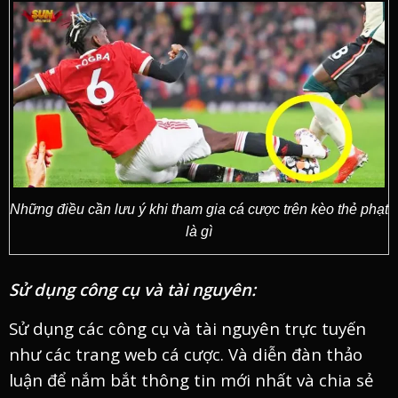
Những điều cần lưu ý khi tham gia cá cược trên kèo thẻ phạt
là gì
Sử dụng công cụ và tài nguyên:
Sử dụng các công cụ và tài nguyên trực tuyến
như các trang web cá cược. Và diễn đàn thảo
luận để nắm bắt thông tin mới nhất và chia sẻ