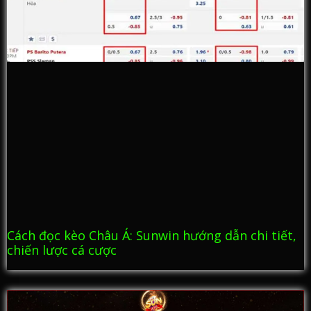
Cách đọc kèo Châu Á: Sunwin hướng dẫn chi tiết,
chiến lược cá cược