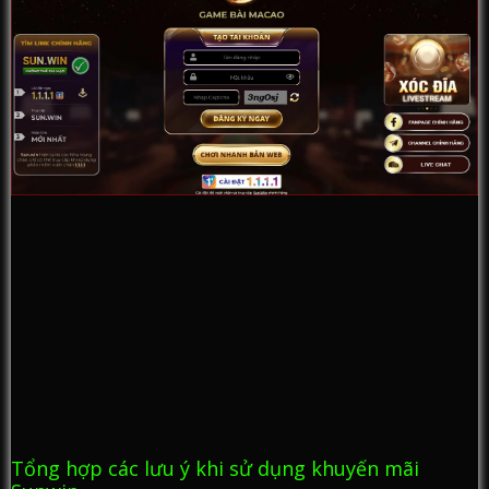
Tổng hợp các lưu ý khi sử dụng khuyến mãi