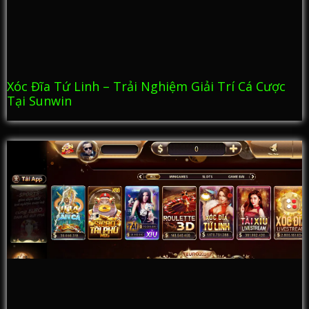
Xóc Đĩa Tứ Linh – Trải Nghiệm Giải Trí Cá Cược
Tại Sunwin