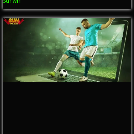
Sunwin