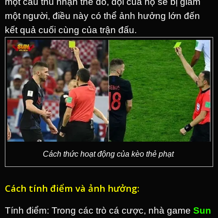
một cầu thủ nhận thẻ đỏ, đội của họ sẽ bị giảm
một người, điều này có thể ảnh hưởng lớn đến
kết quả cuối cùng của trận đấu.
Cách thức hoạt động của kèo thẻ phạt
Cách tính điểm và ảnh hưởng:
Tính điểm: Trong các trò cá cược, nhà game
Sun