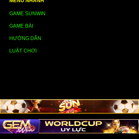
MENU NHANH
GAME SUNWIN
GAME BÀI
HƯỚNG DẪN
LUẬT CHƠI