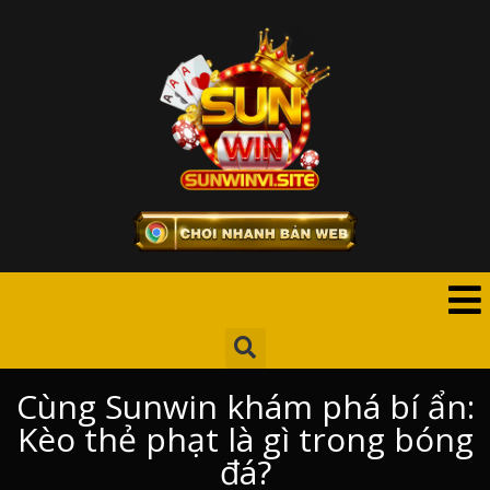
Cùng Sunwin khám phá bí ẩn:
Kèo thẻ phạt là gì trong bóng
đá?