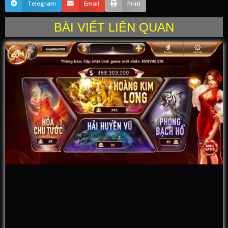
Telegram
Email
Print
BÀI VIẾT LIÊN QUAN