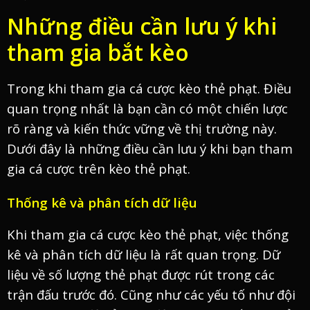
Những điều cần lưu ý khi
tham gia bắt kèo
Trong khi tham gia cá cược kèo thẻ phạt. Điều
quan trọng nhất là bạn cần có một chiến lược
rõ ràng và kiến thức vững về thị trường này.
Dưới đây là những điều cần lưu ý khi bạn tham
gia cá cược trên
kèo thẻ phạt.
Thống kê và phân tích dữ liệu
Khi tham gia cá cược kèo thẻ phạt, việc thống
kê và phân tích dữ liệu là rất quan trọng. Dữ
liệu về số lượng thẻ phạt được rút trong các
trận đấu trước đó. Cũng như các yếu tố như đội