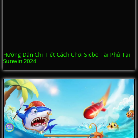
Hướng Dẫn Chi Tiết Cách Chơi Sicbo Tài Phú Tại
Sunwin 2024