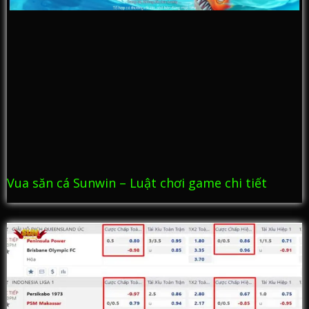
Vua săn cá Sunwin – Luật chơi game chi tiết