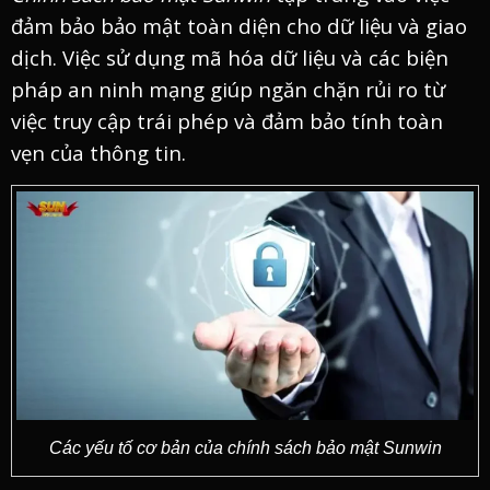
đảm bảo bảo mật toàn diện cho dữ liệu và giao
dịch. Việc sử dụng mã hóa dữ liệu và các biện
pháp an ninh mạng giúp ngăn chặn rủi ro từ
việc truy cập trái phép và đảm bảo tính toàn
vẹn của thông tin.
Các yếu tố cơ bản của chính sách bảo mật Sunwin