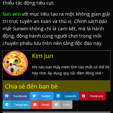
thiểu tác động tiêu cực.
Sun win
với mục tiêu tạo ra một không gian giải
trí trực tuyến an toàn và thú vị.
Chính sách bảo
mật Sunwin
không chỉ là cam kết, mà là hành
động, đồng hành cùng người chơi trong mỗi
chuyến phiêu lưu trên nền tảng độc đáo này.
Kim Jun
Khi nào bạn thấy mình tỉnh táo nhất có thể thì
hãy chơi. Áp dụng quy tắc đám đông nhé !
Chia sẻ đến bạn bè
Facebook
Twitter
LinkedIn
Pinterest
Telegram
Email
Print