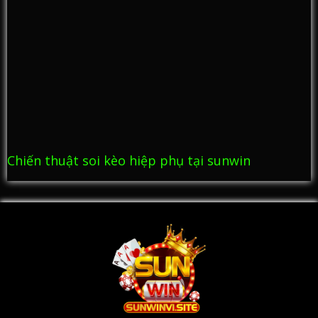
Chiến thuật soi kèo hiệp phụ tại sunwin