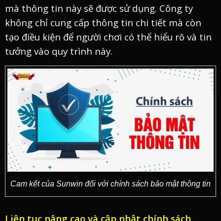
mà thông tin này sẽ được sử dụng. Công ty
không chỉ cung cấp thông tin chi tiết mà còn
tạo điều kiện để người chơi có thể hiểu rõ và tin
tưởng vào quy trình này.
Cam kết của Sunwin đối với chính sách bảo mật thông tin
Liên tục nâng cao và cập nhật chính sách