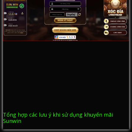
Tổng hợp các lưu ý khi sử dụng khuyến mãi
Sunwin