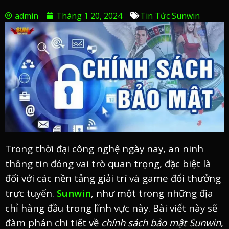
admin
Tháng 1 20, 2024
Tin Tức Sunwin
Trong thời đại công nghệ ngày nay, an ninh
thông tin đóng vai trò quan trọng, đặc biệt là
đối với các nền tảng giải trí và game đổi thưởng
trực tuyến.
Sunwin
, như một trong những địa
chỉ hàng đầu trong lĩnh vực này. Bài viết này sẽ
đàm phán chi tiết về
chính sách bảo mật Sunwin
,