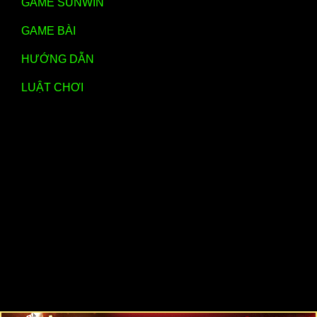
GAME SUNWIN
GAME BÀI
HƯỚNG DẪN
LUẬT CHƠI