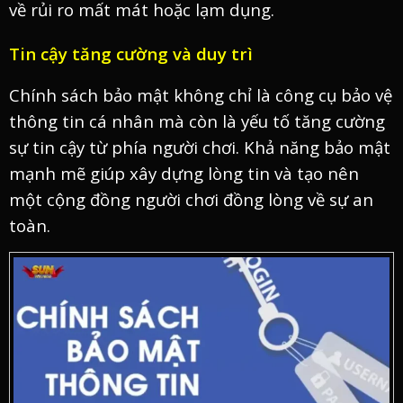
về rủi ro mất mát hoặc lạm dụng.
Tin cậy tăng cường và duy trì
Chính sách bảo mật không chỉ là công cụ bảo vệ
thông tin cá nhân mà còn là yếu tố tăng cường
sự tin cậy từ phía người chơi. Khả năng bảo mật
mạnh mẽ giúp xây dựng lòng tin và tạo nên
một cộng đồng người chơi đồng lòng về sự an
toàn.