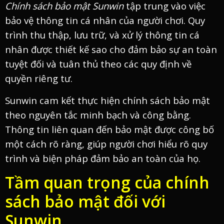
Chính sách bảo mật Sunwin
tập trung vào việc
bảo vệ thông tin cá nhân của người chơi. Quy
trình thu thập, lưu trữ, và xử lý thông tin cá
nhân được thiết kế sao cho đảm bảo sự an toàn
tuyệt đối và tuân thủ theo các quy định về
quyền riêng tư.
Sunwin cam kết thực hiện chính sách bảo mật
theo nguyên tắc minh bạch và công bằng.
Thông tin liên quan đến bảo mật được công bố
một cách rõ ràng, giúp người chơi hiểu rõ quy
trình và biện pháp đảm bảo an toàn của họ.
Tầm quan trọng của chính
sách bảo mật đối với
Sunwin