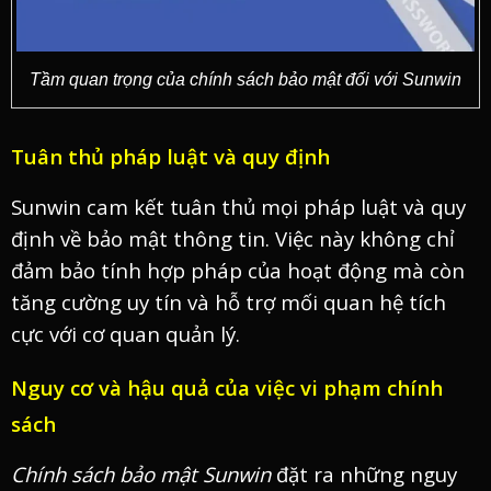
Tầm quan trọng của chính sách bảo mật đối với Sunwin
Tuân thủ pháp luật và quy định
Sunwin cam kết tuân thủ mọi pháp luật và quy
định về bảo mật thông tin. Việc này không chỉ
đảm bảo tính hợp pháp của hoạt động mà còn
tăng cường uy tín và hỗ trợ mối quan hệ tích
cực với cơ quan quản lý.
Nguy cơ và hậu quả của việc vi phạm chính
sách
Chính sách bảo mật Sunwin
đặt ra những nguy