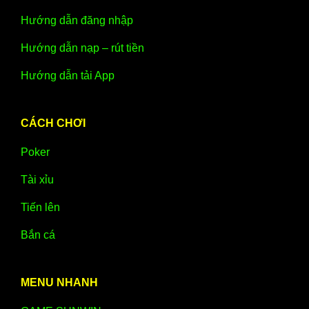
Hướng dẫn đăng nhập
Hướng dẫn nạp – rút tiền
Hướng dẫn tải App
CÁCH CHƠI
Poker
Tài xỉu
Tiến lên
Bắn cá
MENU NHANH