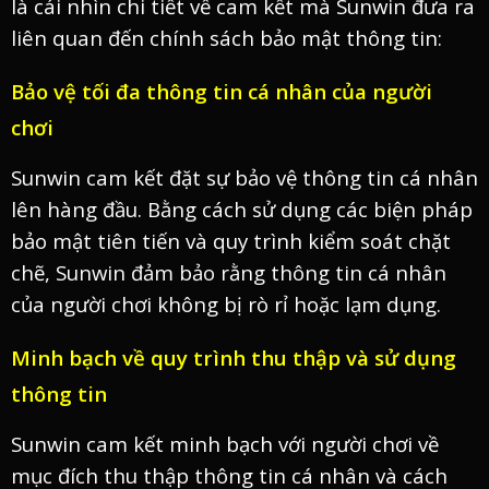
là cái nhìn chi tiết về cam kết mà Sunwin đưa ra
liên quan đến chính sách bảo mật thông tin:
Bảo vệ tối đa thông tin cá nhân của người
chơi
Sunwin cam kết đặt sự bảo vệ thông tin cá nhân
lên hàng đầu. Bằng cách sử dụng các biện pháp
bảo mật tiên tiến và quy trình kiểm soát chặt
chẽ, Sunwin đảm bảo rằng thông tin cá nhân
của người chơi không bị rò rỉ hoặc lạm dụng.
Minh bạch về quy trình thu thập và sử dụng
thông tin
Sunwin cam kết minh bạch với người chơi về
mục đích thu thập
thông tin cá nhân và cách