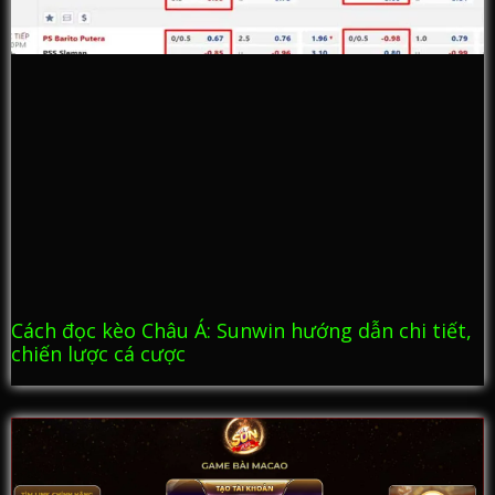
Cách đọc kèo Châu Á: Sunwin hướng dẫn chi tiết,
chiến lược cá cược