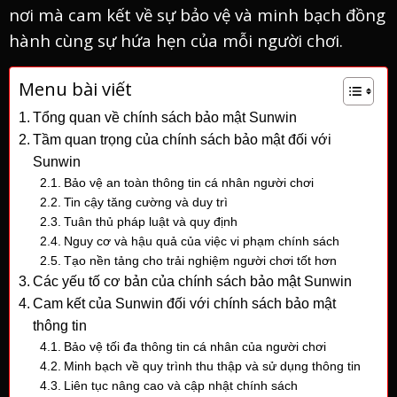
nơi mà cam kết về sự bảo vệ và minh bạch đồng
hành cùng sự hứa hẹn của mỗi người chơi.
Menu bài viết
Tổng quan về chính sách bảo mật Sunwin
Tầm quan trọng của chính sách bảo mật đối với
Sunwin
Bảo vệ an toàn thông tin cá nhân người chơi
Tin cậy tăng cường và duy trì
Tuân thủ pháp luật và quy định
Nguy cơ và hậu quả của việc vi phạm chính sách
Tạo nền tảng cho trải nghiệm người chơi tốt hơn
Các yếu tố cơ bản của chính sách bảo mật Sunwin
Cam kết của Sunwin đối với chính sách bảo mật
thông tin
Bảo vệ tối đa thông tin cá nhân của người chơi
Minh bạch về quy trình thu thập và sử dụng thông tin
Liên tục nâng cao và cập nhật chính sách