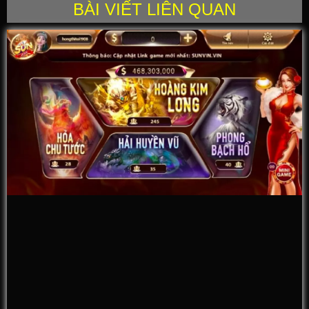
BÀI VIẾT LIÊN QUAN