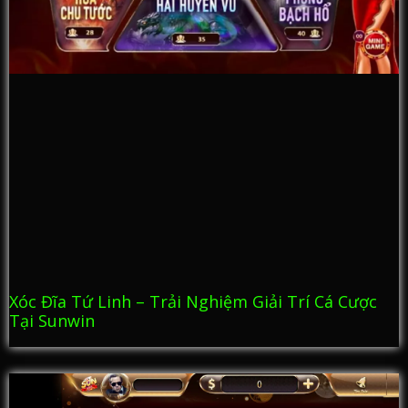
Xóc Đĩa Tứ Linh – Trải Nghiệm Giải Trí Cá Cược
Tại Sunwin