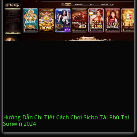
Hướng Dẫn Chi Tiết Cách Chơi Sicbo Tài Phú Tại
Sunwin 2024