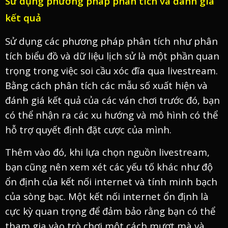
Sử dụng phương pháp phân tích và đánh giá
kết quả
Sử dụng các phương pháp phân tích như phân
tích biểu đồ và dữ liệu lịch sử là một phần quan
trọng trong việc soi cầu xóc đĩa qua livestream.
Bằng cách phân tích các mẫu số xuất hiện và
đánh giá kết quả của các ván chơi trước đó, bạn
có thể nhận ra các xu hướng và mô hình có thể
hỗ trợ quyết định đặt cược của mình.
Thêm vào đó, khi lựa chọn nguồn livestream,
bạn cũng nên xem xét các yếu tố khác như độ
ổn định của kết nối internet và tính minh bạch
của sòng bạc. Một kết nối internet ổn định là
cực kỳ quan trọng để đảm bảo rằng bạn có thể
tham gia vào trò chơi một cách mượt mà và