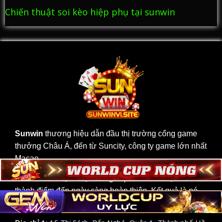
Chiến thuật soi kèo hiệp phụ tại sunwin
Sunwin
thương hiệu dẫn đầu thị trường cổng game
thưởng Châu Á, đến từ Suncity, công ty game lớn nhất
Macao.
Sun win
liên tục được nâng cấp và hoàn thiện để trở
thành điểm đến ngày càng hoàn thiện. Kết quả là nó
đã đạt được vị thế Las Vegas của Châu Á.