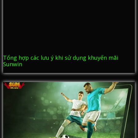
Tổng hợp các lưu ý khi sử dụng khuyến mãi
Sunwin