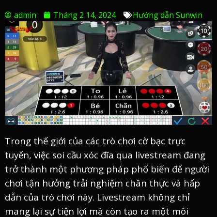
admin
Tháng 2 14, 2024
Hướng dẫn Sunwin
Trong thế giới của các trò chơi cờ bạc trực
tuyến, việc soi cầu xóc đĩa qua livestream đang
trở thành một phương pháp phổ biến để người
chơi tận hưởng trải nghiệm chân thực và hấp
dẫn của trò chơi này. Livestream không chỉ
mang lại sự tiện lợi mà còn tạo ra một môi