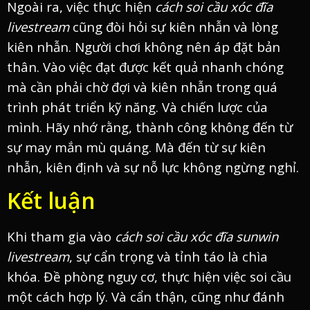
Ngoài ra, việc thực hiện
cách soi cầu xóc đĩa
livestream
cũng đòi hỏi sự kiên nhẫn và lòng
kiên nhẫn. Người chơi không nên áp đặt bản
thân. Vào việc đạt được kết quả nhanh chóng
mà cần phải chờ đợi và kiên nhẫn trong quá
trình phát triển kỹ năng. Và chiến lược của
mình. Hãy nhớ rằng, thành công không đến từ
sự may mắn mù quáng. Mà đến từ sự kiên
nhẫn, kiên định và sự nỗ lực không ngừng nghỉ.
Kết luận
Khi tham gia vào
cách soi cầu xóc đĩa sunwin
livestream
, sự cẩn trọng và tỉnh táo là chìa
khóa. Đề phòng nguy cơ, thực hiện việc soi cầu
một cách hợp lý. Và cẩn thận, cũng như đánh