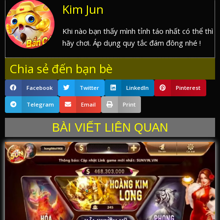
Kim Jun
Khi nào bạn thấy mình tỉnh táo nhất có thể thì
hãy chơi. Áp dụng quy tắc đám đông nhé !
Chia sẻ đến bạn bè
Facebook
Twitter
LinkedIn
Pinterest
Telegram
Email
Print
BÀI VIẾT LIÊN QUAN