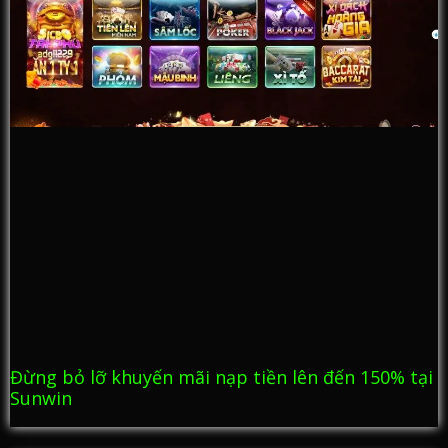
Đừng bỏ lỡ khuyến mãi nạp tiền lên đến 150% tại
Sunwin