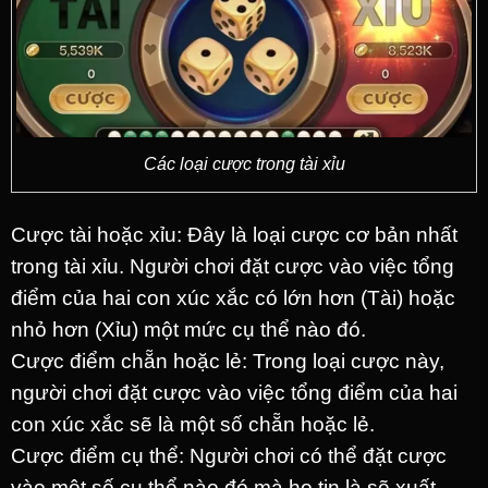
Các loại cược trong tài xỉu
Cược tài hoặc xỉu: Đây là loại cược cơ bản nhất
trong tài xỉu. Người chơi đặt cược vào việc tổng
điểm của hai con xúc xắc có lớn hơn (Tài) hoặc
nhỏ hơn (Xỉu) một mức cụ thể nào đó.
Cược điểm chẵn hoặc lẻ: Trong loại cược này,
người chơi đặt cược vào việc tổng điểm của hai
con xúc xắc sẽ là một số chẵn hoặc lẻ.
Cược điểm cụ thể: Người chơi có thể đặt cược
vào một số cụ thể nào đó mà họ tin là sẽ xuất