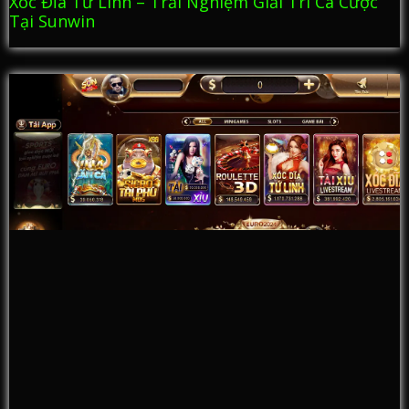
Xóc Đĩa Tứ Linh – Trải Nghiệm Giải Trí Cá Cược
Tại Sunwin