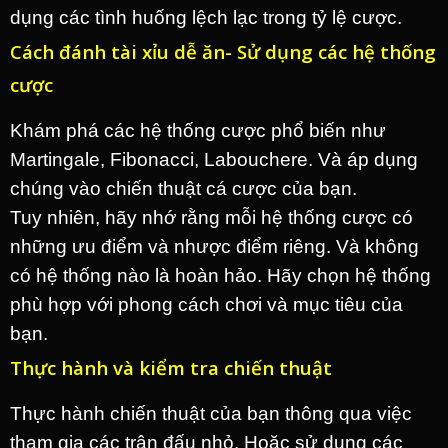
dụng các tình huống lệch lạc trong tỷ lệ cược.
Cách đánh tài xỉu dễ ăn- Sử dụng các hệ thống
cược
Khám phá các hệ thống cược phổ biến như
Martingale, Fibonacci, Labouchere. Và áp dụng
chúng vào chiến thuật cá cược của bạn.
Tuy nhiên, hãy nhớ rằng mỗi hệ thống cược có
những ưu điểm và nhược điểm riêng. Và không
có hệ thống nào là hoàn hảo. Hãy chọn hệ thống
phù hợp với phong cách chơi và mục tiêu của
bạn.
Thực hành và kiểm tra chiến thuật
Thực hành chiến thuật của bạn thông qua việc
tham gia các trận đấu nhỏ. Hoặc sử dụng các