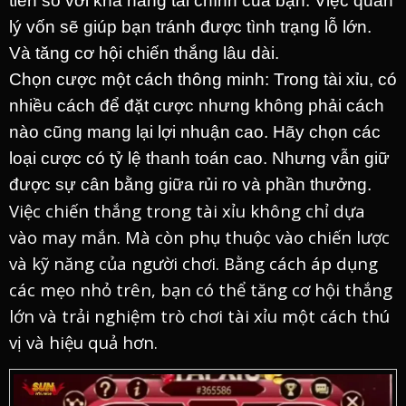
tiền so với khả năng tài chính của bạn. Việc quản
lý vốn sẽ giúp bạn tránh được tình trạng lỗ lớn.
Và tăng cơ hội chiến thắng lâu dài.
Chọn cược một cách thông minh: Trong tài xỉu, có
nhiều cách để đặt cược nhưng không phải cách
nào cũng mang lại lợi nhuận cao. Hãy chọn các
loại cược có tỷ lệ thanh toán cao. Nhưng vẫn giữ
được sự cân bằng giữa rủi ro và phần thưởng.
Việc chiến thắng trong tài xỉu không chỉ dựa
vào may mắn. Mà còn phụ thuộc vào chiến lược
và kỹ năng của người chơi. Bằng cách áp dụng
các mẹo nhỏ trên, bạn có thể tăng cơ hội thắng
lớn và trải nghiệm trò chơi tài xỉu một cách thú
vị và hiệu quả hơn.