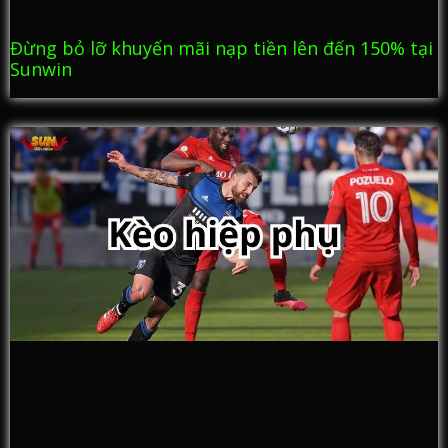
Đừng bỏ lỡ khuyến mãi nạp tiền lên đến 150% tại
Sunwin