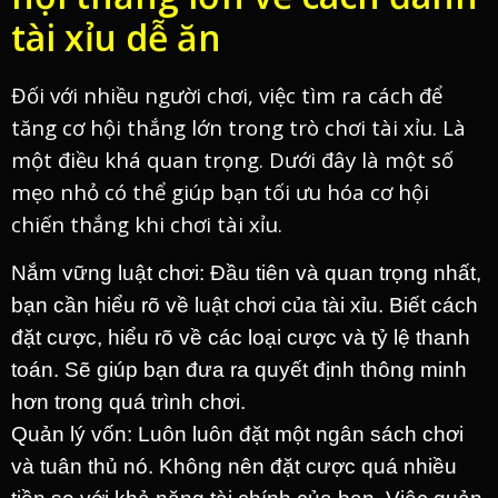
tài xỉu dễ ăn
Đối với nhiều người chơi, việc tìm ra cách để
tăng cơ hội thắng lớn trong trò chơi tài xỉu. Là
một điều khá quan trọng. Dưới đây là một số
mẹo nhỏ có thể giúp bạn tối ưu hóa cơ hội
chiến thắng khi chơi tài xỉu.
Nắm vững luật chơi: Đầu tiên và quan trọng nhất,
bạn cần hiểu rõ về luật chơi của tài xỉu. Biết cách
đặt cược, hiểu rõ về các loại cược và tỷ lệ thanh
toán. Sẽ giúp bạn đưa ra quyết định thông minh
hơn trong quá trình chơi.
Quản lý vốn: Luôn luôn đặt một ngân sách chơi
và tuân thủ nó. Không nên đặt cược quá nhiều