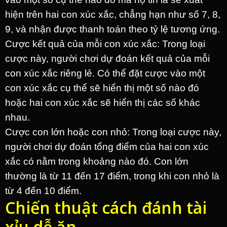
hiện trên hai con xúc xắc, chẳng hạn như số 7, 8,
9, và nhận được thanh toán theo tỷ lệ tương ứng.
Cược kết quả của mỗi con xúc xắc: Trong loại
cược này, người chơi dự đoán kết quả của mỗi
con xúc xắc riêng lẻ. Có thể đặt cược vào một
con xúc xắc cụ thể sẽ hiển thị một số nào đó
hoặc hai con xúc xắc sẽ hiển thị các số khác
nhau.
Cược con lớn hoặc con nhỏ: Trong loại cược này,
người chơi dự đoán tổng điểm của hai con xúc
xắc có nằm trong khoảng nào đó. Con lớn
thường là từ 11 đến 17 điểm, trong khi con nhỏ là
từ 4 đến 10 điểm.
Chiến thuật cách đánh tài
xỉu dễ ăn