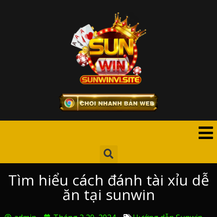
Tìm hiểu cách đánh tài xỉu dễ
ăn tại sunwin