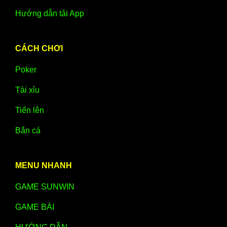
Hướng dẫn tải App
CÁCH CHƠI
Poker
Tài xỉu
Tiến lên
Bắn cá
MENU NHANH
GAME SUNWIN
GAME BÀI