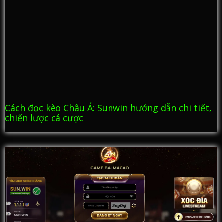
Cách đọc kèo Châu Á: Sunwin hướng dẫn chi tiết,
chiến lược cá cược