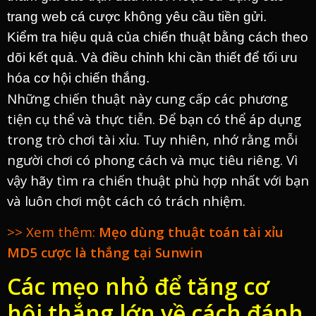
trang web cá cược không yêu cầu tiền gửi.
Kiểm tra hiệu quả của chiến thuật bằng cách theo
dõi kết quả. Và điều chỉnh khi cần thiết để tối ưu
hóa cơ hội chiến thắng.
Những chiến thuật này cung cấp các phương
tiện cụ thể và thực tiễn. Để bạn có thể áp dụng
trong trò chơi tài xỉu. Tuy nhiên, nhớ rằng mỗi
người chơi có phong cách và mục tiêu riêng. Vì
vậy hãy tìm ra chiến thuật phù hợp nhất với bạn
và luôn chơi một cách có trách nhiệm.
>> Xem thêm:
Mẹo dùng thuật toán tài xỉu
MD5 cược là thắng tại Sunwin
Các mẹo nhỏ để tăng cơ
hội thắng lớn về cách đánh