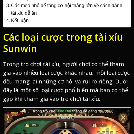
Các mẹo nhỏ để tăng cơ hội thắng lớn về cách đánh
tài xỉu dễ ăn
Kết luận
Các loại cược trong tài xỉu
Sunwin
Trong trò chơi tài xỉu, người chơi có thể tham
gia vào nhiều loại cược khác nhau, mỗi loại cược
đều mang lại những cơ hội và rủi ro riêng. Dưới
đây là một số loại cược phổ biến mà bạn có thể
gặp khi tham gia vào trò chơi tài xỉu: