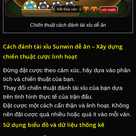
Chiến thuật cách đánh tài xỉu dễ ăn
Cách đánh tài xỉu Sunwin dễ ăn – Xây dựng
chiến thuật cược linh hoạt
Đừng đặt cược theo cảm xúc, hãy dựa vào phân
tích và chiến thuật của bạn.
Thay đổi chiến thuật đánh tài xỉu của bạn dựa
trên tình hình thực tế của trận đấu.
Đặt cược một cách cẩn thận và linh hoạt. Không
nên đặt cược quá nhiều hoặc quá ít vào mỗi ván.
Sử dụng biểu đồ và dữ liệu thống kê