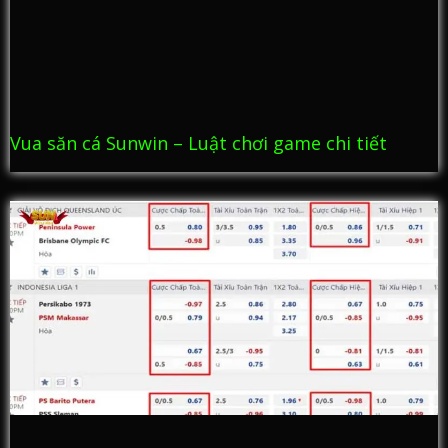
Vua săn cá Sunwin – Luật chơi game chi tiết