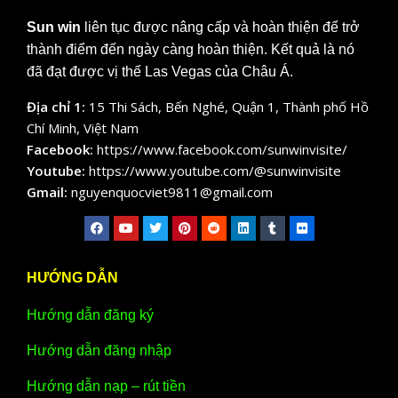
Sun win
liên tục được nâng cấp và hoàn thiện để trở
thành điểm đến ngày càng hoàn thiện. Kết quả là nó
đã đạt được vị thế Las Vegas của Châu Á.
Địa chỉ 1:
15 Thi Sách, Bến Nghé, Quận 1, Thành phố Hồ
Chí Minh, Việt Nam
Facebook:
https://www.facebook.com/sunwinvisite/
Youtube:
https://www.youtube.com/@sunwinvisite
Gmail:
nguyenquocviet9811@gmail.com
HƯỚNG DẪN
Hướng dẫn đăng ký
Hướng dẫn đăng nhập
Hướng dẫn nạp – rút tiền