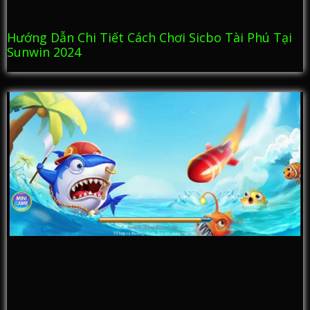
Hướng Dẫn Chi Tiết Cách Chơi Sicbo Tài Phú Tại
Sunwin 2024