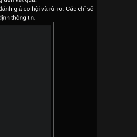
nh giá cơ hội và rủi ro. Các chỉ số
ịnh thông tin.