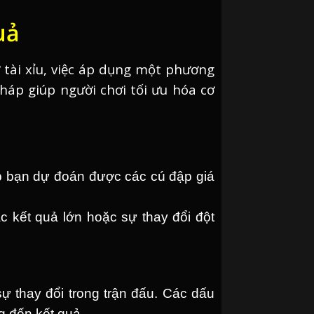
uả
 tài xỉu, việc áp dụng một phương
háp giúp người chơi tối ưu hóa cơ
úp bạn dự đoán được các cú đập giá
 kết quả lớn hoặc sự thay đổi đột
ự thay đổi trong trận đấu. Các dấu
g đến kết quả.