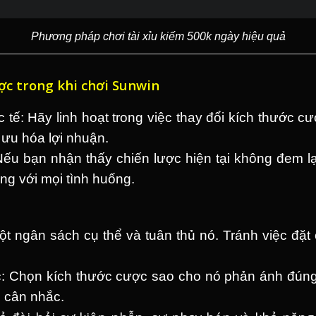
Phương pháp chơi tài xỉu kiếm 500k ngày hiệu quả
ược trong khi chơi Sunwin
 tế: Hãy linh hoạt trong việc thay đổi kích thước cư
i ưu hóa lợi nhuận.
 Nếu bạn nhận thấy chiến lược hiện tại không đem lại
ứng với mọi tình huống.
ột ngân sách cụ thể và tuân thủ nó. Tránh việc đ
: Chọn kích thước cược sao cho nó phản ánh đúng
 cân nhắc.