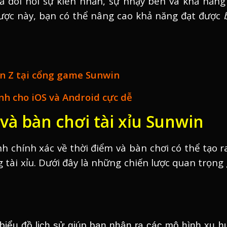
ả đòi hỏi sự kiên nhẫn, sự nhạy bén và khả năn
ược này, bạn có thể nâng cao khả năng đạt được
n Z tại cổng game Sunwin
h cho iOS và Android cực dễ
và bàn chơi tài xỉu Sunwin
nh chính xác về thời điểm và bàn chơi có thể tạo r
 tài xỉu. Dưới đây là những chiến lược quan trọng 
 biểu đồ lịch sử giúp bạn nhận ra các mô hình xu 