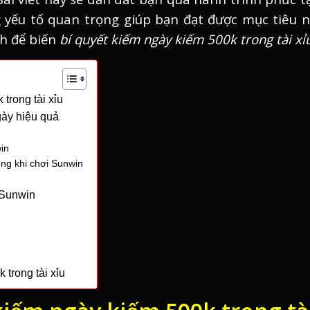
g yếu tố quan trọng giúp bạn đạt được mục tiêu
h để biến
bí quyết kiếm ngày kiếm 500k trong tài xỉ
 trong tài xỉu
gày hiệu quả
in
ong khi chơi Sunwin
 Sunwin
 trong tài xỉu