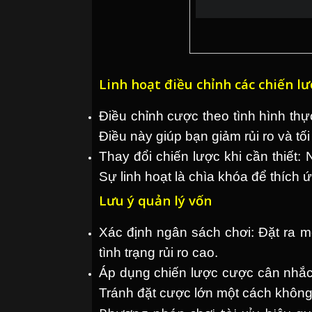
Linh hoạt điều chỉnh các chiến l
Điều chỉnh cược theo tình hình thực
Điều này giúp bạn giảm rủi ro và tố
Thay đổi chiến lược khi cần thiết:
Sự linh hoạt là chìa khóa để thích 
Lưu ý quản lý vốn
Xác định ngân sách chơi: Đặt ra m
tình trạng rủi ro cao.
Áp dụng chiến lược cược cân nhắc
Tránh đặt cược lớn một cách không