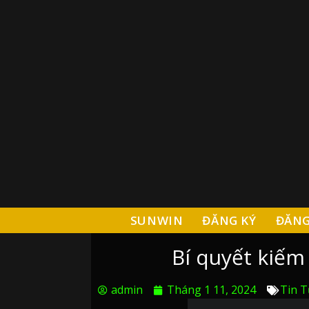
SUNWIN
ĐĂNG KÝ
ĐĂNG
Bí quyết kiếm
admin
Tháng 1 11, 2024
Tin T