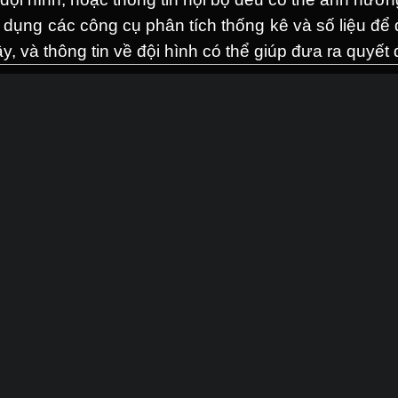
dụng các công cụ phân tích thống kê và số liệu để đá
y, và thông tin về đội hình có thể giúp đưa ra quyết đ