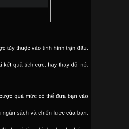
ợc tùy thuộc vào tình hình trận đấu.
 kết quả tích cực, hãy thay đổi nó.
ặt cược quá mức có thể đưa bạn vào
 ngân sách và chiến lược của bạn.