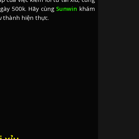
 ngày 500k. Hãy cùng
Sunwin
khám
u
thành hiện thực.