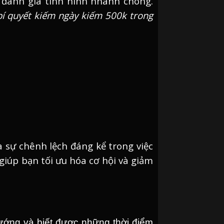
g đánh giá tình hình nhanh chóng.
bí quyết kiếm ngày kiếm 500k trong
a sự chênh lệch đáng kể trong việc
giúp bạn tối ưu hóa cơ hội và giảm
hướng và biết được những thời điểm