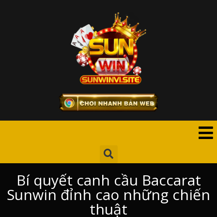
Bí quyết canh cầu Baccarat
Sunwin đỉnh cao những chiến
thuật