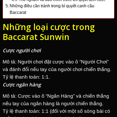
Những điều cần tránh trong bí quyết canh cầu
Baccarat
Những loại cược trong
Baccarat Sunwin
Cược người chơi
Mô tả: Người chơi đặt cược vào ô “Người Chơi”
và đánh đổi nếu tay của người chơi chiến thắng.
Tỷ lệ thanh toán: 1:1.
Cược ngân hàng
Mô tả: Cược vào ô “Ngân Hàng” và chiến thắng
nếu tay của ngân hàng là người chiến thắng.
Tỷ lệ thanh toán: 1:1 (đối với một số sòng bài có