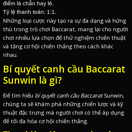
điểm là chẵn hay lẻ.
Tỷ lệ thanh toán: 1:1.
Những loại cược này tạo ra sự đa dạng và hứng
thú trong trò chơi Baccarat, mang lại cho người
chơi nhiều lựa chọn để thử nghiệm chiến thuật
và tăng cơ hội chiến thắng theo cách khác
nhau.
Bí quyết canh cầu Baccarat
Sunwin là gì?
Để tìm hiểu
bí quyết canh cầu Baccarat
Sunwin,
chúng ta sẽ khám phá những chiến lược và kỹ
thuật đặc trưng mà người chơi có thể áp dụng
để tối đa hóa cơ hội chiến thắng.