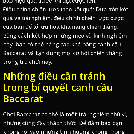
bảo hiệu quả trước khi đặt cược lớn.
Điều chỉnh chiến lược theo kết quả: Dựa trên kết
quả và trải nghiệm, điều chỉnh chiến lược cược
của bạn để tối ưu hóa khả năng chiến thắng.
Bằng cách kết hợp những mẹo và kinh nghiệm
này, bạn có thể nâng cao khả năng canh cầu
Baccarat và tận dụng mọi cơ hội chiến thắng
trong trò chơi này.
Những điều cần tránh
trong bí quyết canh cầu
Baccarat
Chơi Baccarat có thể là một trải nghiệm thú vị,
nhưng cũng đầy thách thức. Để đảm bảo bạn
không rơi vào những tình huống không mong