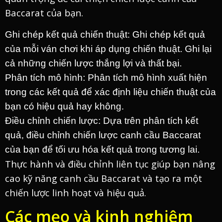
Baccarat của bạn.
Ghi chép kết quả chiến thuật: Ghi chép kết quả
của mỗi ván chơi khi áp dụng chiến thuật. Ghi lại
cả những chiến lược thắng lợi và thất bại.
Phân tích mô hình: Phân tích mô hình xuất hiện
trong các kết quả để xác định liệu chiến thuật của
bạn có hiệu quả hay không.
Điều chỉnh chiến lược: Dựa trên phân tích kết
quả, điều chỉnh chiến lược canh cầu Baccarat
của bạn để tối ưu hóa kết quả trong tương lai.
Thực hành và điều chỉnh liên tục giúp bạn nâng
cao kỹ năng canh cầu Baccarat và tạo ra một
chiến lược linh hoạt và hiệu quả.
Các mẹo và kinh nghiệm