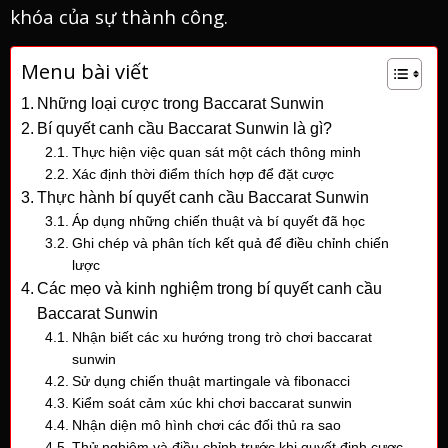
khóa của sự thành công.
Menu bài viết
Những loại cược trong Baccarat Sunwin
Bí quyết canh cầu Baccarat Sunwin là gì?
Thực hiện việc quan sát một cách thông minh
Xác định thời điểm thích hợp để đặt cược
Thực hành bí quyết canh cầu Baccarat Sunwin
Áp dụng những chiến thuật và bí quyết đã học
Ghi chép và phân tích kết quả để điều chỉnh chiến
lược
Các mẹo và kinh nghiệm trong bí quyết canh cầu
Baccarat Sunwin
Nhận biết các xu hướng trong trò chơi baccarat
sunwin
Sử dụng chiến thuật martingale và fibonacci
Kiểm soát cảm xúc khi chơi baccarat sunwin
Nhận diện mô hình chơi các đối thủ ra sao
Thử nghiệm và điều chỉnh trước khi quyết định cược