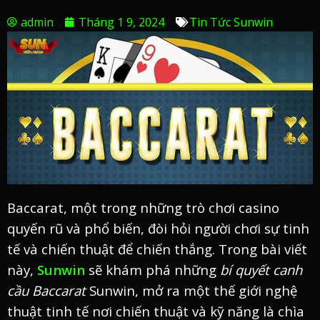
admin
Tháng 1 9, 2024
Tin Tức Sunwin
Baccarat, một trong những trò chơi casino
quyến rũ và phổ biến, đòi hỏi người chơi sự tinh
tế và chiến thuật để chiến thắng. Trong bài viết
này,
Sunwin
sẽ khám phá những
bí quyết canh
cầu Baccarat
Sunwin
, mở ra một thế giới nghệ
thuật tinh tế nơi chiến thuật và kỹ năng là chìa