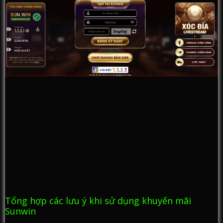
Tổng hợp các lưu ý khi sử dụng khuyến mãi
Sunwin