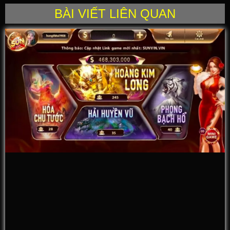
BÀI VIẾT LIÊN QUAN