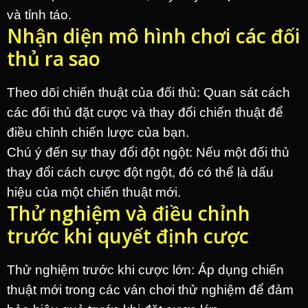
và tỉnh táo.
Nhận diện mô hình chơi các đối
thủ ra sao
Theo dõi chiến thuật của đối thủ: Quan sát cách
các đối thủ đặt cược và thay đổi chiến thuật để
điều chỉnh chiến lược của bạn.
Chú ý đến sự thay đổi đột ngột: Nếu một đối thủ
thay đổi cách cược đột ngột, đó có thể là dấu
hiệu của một chiến thuật mới.
Thử nghiệm và điều chỉnh
trước khi quyết định cược
Thử nghiệm trước khi cược lớn: Áp dụng chiến
thuật mới trong các ván chơi thử nghiệm để đảm