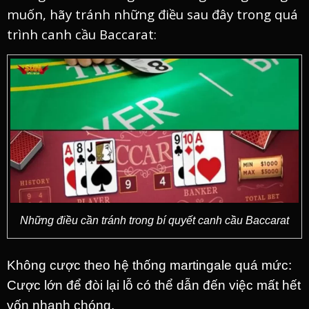
muốn, hãy tránh những điều sau đây trong quá
trình canh cầu Baccarat:
Những điều cần tránh trong bí quyết canh cầu Baccarat
Không cược theo hệ thống martingale quá mức:
Cược lớn để đòi lại lỗ có thể dẫn đến việc mất hết
vốn nhanh chóng.