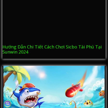
Hướng Dẫn Chi Tiết Cách Chơi Sicbo Tài Phú Tại
Sunwin 2024