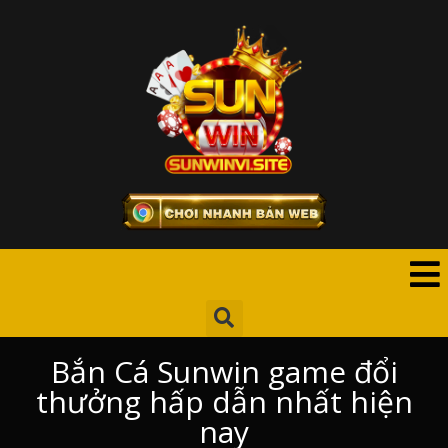
Bắn Cá Sunwin game đổi
thưởng hấp dẫn nhất hiện
nay