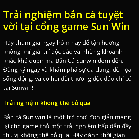
Trải nghiệm bắn cá tuyệt
vời tại cổng game Sun Win
Hãy tham gia ngay hôm nay để tận hưởng
không khí giải trí độc đáo và những khoảnh
khắc khó quên mà Bắn Cá Sunwin đem đến.
Đăng ký ngay và khám phá sự đa dạng, đồ họa
sống động, và cơ hội đổi thưởng độc đáo chỉ có
tại Sunwin!
Trải nghiệm không thể bỏ qua
Bắn cá
Sun win
là một trò chơi đơn giản mang
lại cho game thủ một trải nghiệm hấp dẫn đầy
thú vị không thể bỏ qua. Hãy dành thời gian