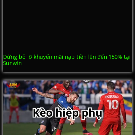
Đừng bỏ lỡ khuyến mãi nạp tiền lên đến 150% tại
Sunwin