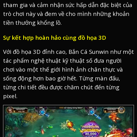
tham gia và cảm nhận sức hấp dẫn đặc biệt của
trò chơi này và đem về cho mình những khoản
tiền thưởng khổng lồ.
Sự kết hợp hoàn hảo cùng đồ họa 3D
Với đồ họa 3D đỉnh cao, Bắn Cá Sunwin như một
tác phẩm nghệ thuật kỹ thuật số đưa người
chơi vào một thế giới hình ảnh chân thực và
sống động hơn bao giờ hết. Từng màn đấu,
từng chi tiết đều được chăm chút đến từng
pixel.