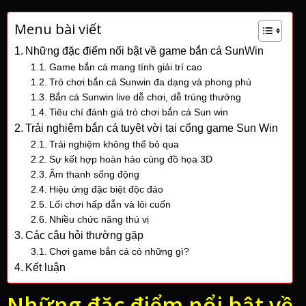
Menu bài viết
Những đặc điểm nổi bật về game bắn cá SunWin
Game bắn cá mang tính giải trí cao
Trò chơi bắn cá Sunwin đa dạng và phong phú
Bắn cá Sunwin live dễ chơi, dễ trúng thưởng
Tiêu chí đánh giá trò chơi bắn cá Sun win
Trải nghiệm bắn cá tuyệt vời tại cổng game Sun Win
Trải nghiệm không thể bỏ qua
Sự kết hợp hoàn hảo cùng đồ họa 3D
Âm thanh sống động
Hiệu ứng đặc biệt độc đáo
Lối chơi hấp dẫn và lôi cuốn
Nhiều chức năng thú vị
Các câu hỏi thường gặp
Chơi game bắn cá có những gì?
Kết luận
Những đặc điểm nổi bật về