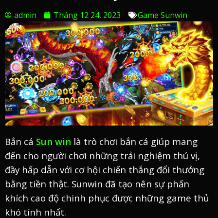
admin
Tháng 12 24, 2023
Game Sunwin
Bắn cá
Sun win
là trò chơi bắn cá giúp mang
đến cho người chơi những trải nghiệm thú vị,
đầy hấp dẫn với cơ hội chiến thắng đổi thưởng
bằng tiền thật. Sunwin đã tạo nên sự phấn
khích cao độ chinh phục được những game thủ
khó tính nhất.