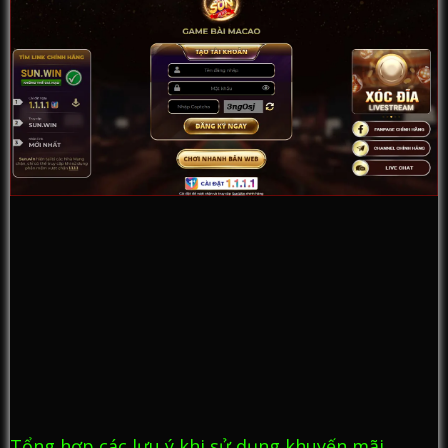
Tổng hợp các lưu ý khi sử dụng khuyến mãi